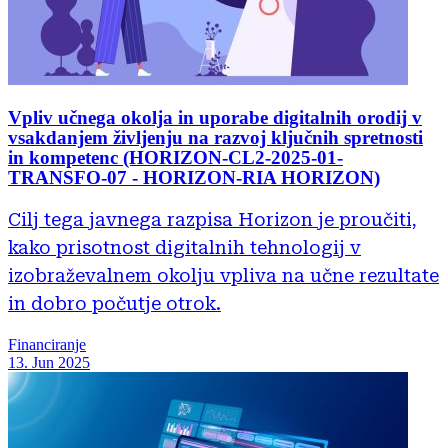
Vpliv učnega okolja in uporabe digitalnih orodij v
vsakdanjem življenju na razvoj ključnih spretnosti
in kompetenc (HORIZON-CL2-2025-01-
TRANSFO-07 - HORIZON-RIA HORIZON)
Cilj tega javnega razpisa Horizon je proučiti,
kako prisotnost digitalnih tehnologij v
izobraževalnem okolju vpliva na učne rezultate
in dobro počutje otrok.
Financiranje
13. Jun 2025