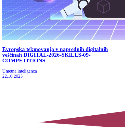
Evropska tekmovanja v naprednih digitalnih
veščinah DIGITAL-2026-SKILLS-09-
COMPETITIONS
Umetna inteligenca
22.10.2025