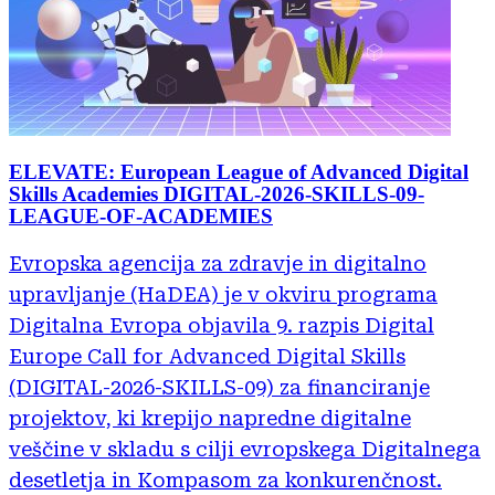
Kvantno računalništvo
Razvoj programske opreme
Razvoj spletnih rešitev
ELEVATE: European League of Advanced Digital
Skills Academies DIGITAL-2026-SKILLS-09-
LEAGUE-OF-ACADEMIES
Evropska agencija za zdravje in digitalno
Težavnost
upravljanje (HaDEA) je v okviru programa
Digitalna Evropa objavila 9. razpis Digital
Europe Call for Advanced Digital Skills
Osnovno
(DIGITAL-2026-SKILLS-09) za financiranje
projektov, ki krepijo napredne digitalne
Vmesno
veščine v skladu s cilji evropskega Digitalnega
desetletja in Kompasom za konkurenčnost.
Napredno