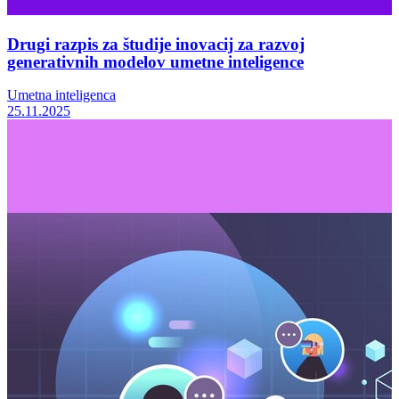
Drugi razpis za študije inovacij za razvoj
generativnih modelov umetne inteligence
Umetna inteligenca
25.11.2025