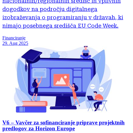
nacionalnih/regionalnih središč in vplivnih
dogodkov na področju digitalnega
izobraževanja o programiranju v državah, ki
nimajo posebnega središča EU Code Week.
Financiranje
29. Aug 2025
V6 – Vavčer za sofinanciranje priprave projektnih
predlogov za Horizon Europe