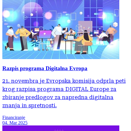
Razpis programa Digitalna Evropa
21. novembra je Evropska komisija odprla peti
krog razpisa programa DIGITAL Europe za
zbiranje predlogov za napredna digitalna
znanja in spretnosti.
Financiranje
04. Mar 2025