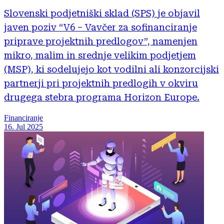
Slovenski podjetniški sklad (SPS) je objavil
javen poziv “V6 – Vavčer za sofinanciranje
priprave projektnih predlogov”, namenjen
mikro, malim in srednje velikim podjetjem
(MSP), ki sodelujejo kot vodilni ali konzorcijski
partnerji pri projektnih predlogih v okviru
drugega stebra programa Horizon Europe.
Financiranje
16. Jul 2025