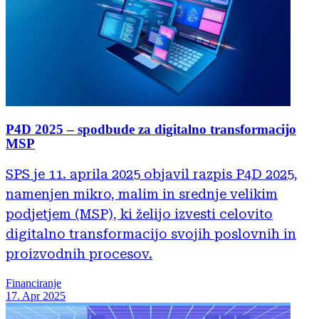
P4D 2025 – spodbude za digitalno transformacijo
MSP
SPS je 11. aprila 2025 objavil razpis P4D 2025,
namenjen mikro, malim in srednje velikim
podjetjem (MSP), ki želijo izvesti celovito
digitalno transformacijo svojih poslovnih in
proizvodnih procesov.
Financiranje
17. Apr 2025