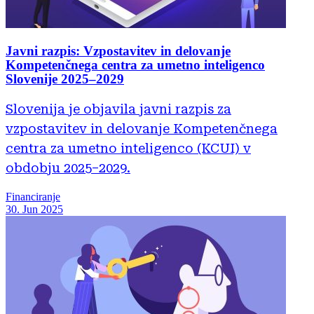
Javni razpis: Vzpostavitev in delovanje
Kompetenčnega centra za umetno inteligenco
Slovenije 2025–2029
Slovenija je objavila javni razpis za
vzpostavitev in delovanje Kompetenčnega
centra za umetno inteligenco (KCUI) v
obdobju 2025–2029.
Financiranje
30. Jun 2025