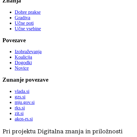
Znanja
Dobre prakse
Gradiva
Učne poti
Učne vsebine
Povezave
Izobraževanja
Koalicija
Dogodki
Novice
Zunanje povezave
vlada.si
gzs.si
mju.gov.si
rks.si
zit.si
akos-rs.si
Pri projektu Digitalna znanja in priložnosti