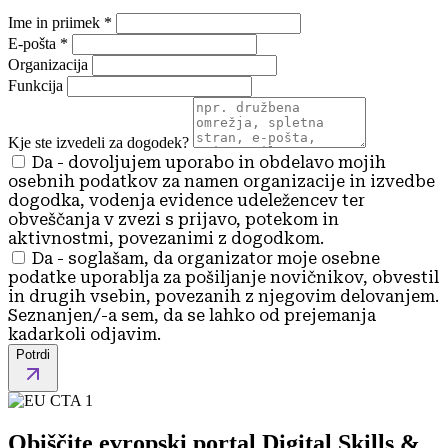
Ime in priimek
*
E-pošta
*
Organizacija
Funkcija
Kje ste izvedeli za dogodek?
Da - dovoljujem uporabo in obdelavo mojih
osebnih podatkov za namen organizacije in izvedbe
dogodka, vodenja evidence udeležencev ter
obveščanja v zvezi s prijavo, potekom in
aktivnostmi, povezanimi z dogodkom.
Da - soglašam, da organizator moje osebne
podatke uporablja za pošiljanje novičnikov, obvestil
in drugih vsebin, povezanih z njegovim delovanjem.
Seznanjen/-a sem, da se lahko od prejemanja
kadarkoli odjavim.
Potrdi
Obiščite evropski portal
Digital Skills &