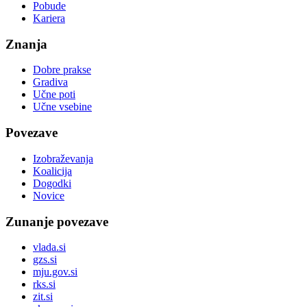
Pobude
Kariera
Znanja
Dobre prakse
Gradiva
Učne poti
Učne vsebine
Povezave
Izobraževanja
Koalicija
Dogodki
Novice
Zunanje povezave
vlada.si
gzs.si
mju.gov.si
rks.si
zit.si