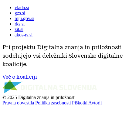
vlada.si
gzs.si
mju.gov.si
rks.si
zit.si
akos-rs.si
Pri projektu Digitalna znanja in priložnosti
sodelujejo vsi deležniki Slovenske digitalne
koalicije.
Več o koaliciji
© 2025 Digitalna znanja in priložnosti
Pravna obvestila
Politika zasebnosti
Piškotki
Avtorji