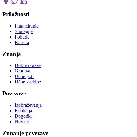
Priložnosti
Financiranje
Strategije
Pobude
Kariera
Znanja
Dobre prakse
Gradiva
Učne poti
Učne vsebine
Povezave
Izobraževanja
Koalicija
Dogodki
Novice
Zunanje povezave