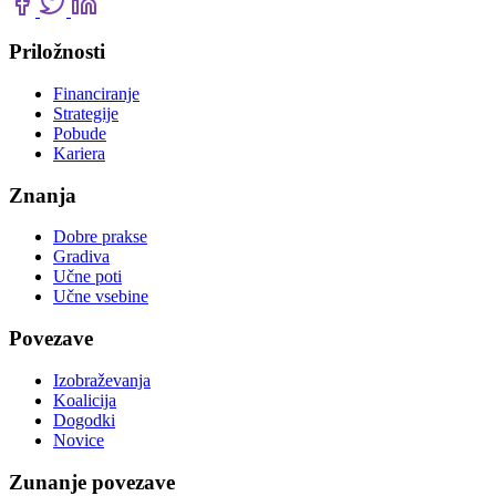
Priložnosti
Financiranje
Strategije
Pobude
Kariera
Znanja
Dobre prakse
Gradiva
Učne poti
Učne vsebine
Povezave
Izobraževanja
Koalicija
Dogodki
Novice
Zunanje povezave