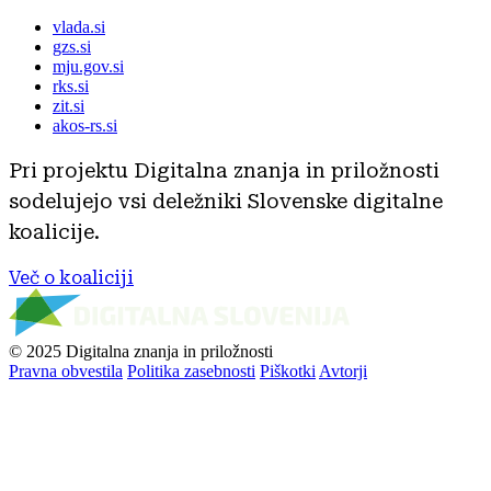
vlada.si
gzs.si
mju.gov.si
rks.si
zit.si
akos-rs.si
Pri projektu Digitalna znanja in priložnosti
sodelujejo vsi deležniki Slovenske digitalne
koalicije.
Več o koaliciji
© 2025 Digitalna znanja in priložnosti
Pravna obvestila
Politika zasebnosti
Piškotki
Avtorji