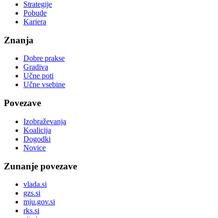
Strategije
Pobude
Kariera
Znanja
Dobre prakse
Gradiva
Učne poti
Učne vsebine
Povezave
Izobraževanja
Koalicija
Dogodki
Novice
Zunanje povezave
vlada.si
gzs.si
mju.gov.si
rks.si