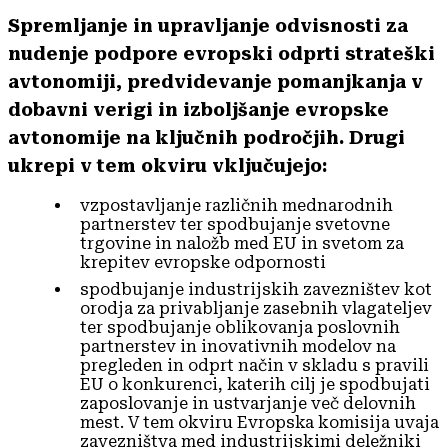
Spremljanje in upravljanje odvisnosti za
nudenje podpore evropski odprti strateški
avtonomiji, predvidevanje pomanjkanja v
dobavni verigi in izboljšanje evropske
avtonomije na ključnih področjih. Drugi
ukrepi v tem okviru vključujejo:
vzpostavljanje različnih mednarodnih
partnerstev ter spodbujanje svetovne
trgovine in naložb med EU in svetom za
krepitev evropske odpornosti
spodbujanje industrijskih zavezništev kot
orodja za privabljanje zasebnih vlagateljev
ter spodbujanje oblikovanja poslovnih
partnerstev in inovativnih modelov na
pregleden in odprt način v skladu s pravili
EU o konkurenci, katerih cilj je spodbujati
zaposlovanje in ustvarjanje več delovnih
mest. V tem okviru Evropska komisija uvaja
zavezništva med industrijskimi deležniki