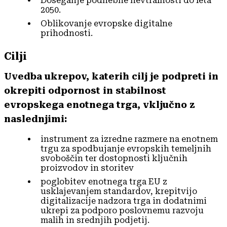
Doseganje podnebne nevtralnosti do leta
2050.
Oblikovanje evropske digitalne
prihodnosti.
Cilji
Uvedba ukrepov, katerih cilj je podpreti in
okrepiti odpornost in stabilnost
evropskega enotnega trga, vključno z
naslednjimi:
instrument za izredne razmere na enotnem
trgu za spodbujanje evropskih temeljnih
svoboščin ter dostopnosti ključnih
proizvodov in storitev
poglobitev enotnega trga EU z
usklajevanjem standardov, krepitvijo
digitalizacije nadzora trga in dodatnimi
ukrepi za podporo poslovnemu razvoju
malih in srednjih podjetij.