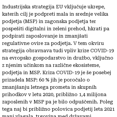
Industrijska strategija EU vključuje ukrepe,
katerih cilj je podpreti mala in srednje velika
podjetja (MSP) in zagonska podjetja ter
pospešiti digitalni in zeleni prehod, hkrati pa
podpirati zaposlovanje in zmanjšati
regulativne ovire za podjetja. V tem okviru
strategija obravnava tudi vpliv krize COVID-19
na evropsko gospodarstvo in družbo, vključno
z njenim učinkom na različne ekosisteme,
podjetja in MSP. Kriza COVID-19 je še posebej
prizadela MSP: 60 % jih je poročalo o
zmanjšanju letnega prometa in skupnih
prihodkov v letu 2020, približno 1,4 milijona
zaposlenih v MSP pa je bilo odpuščenih. Poleg
tega naj bi približno polovica podjetij leta 2021
manj vlagala, trgovina med državami