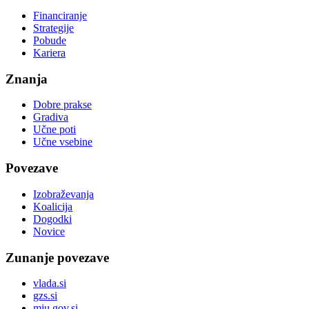
Financiranje
Strategije
Pobude
Kariera
Znanja
Dobre prakse
Gradiva
Učne poti
Učne vsebine
Povezave
Izobraževanja
Koalicija
Dogodki
Novice
Zunanje povezave
vlada.si
gzs.si
mju.gov.si