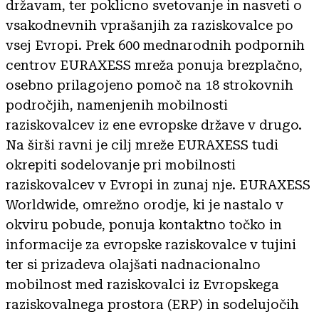
državam, ter poklicno svetovanje in nasveti o
vsakodnevnih vprašanjih za raziskovalce po
vsej Evropi. Prek 600 mednarodnih podpornih
centrov EURAXESS mreža ponuja brezplačno,
osebno prilagojeno pomoč na 18 strokovnih
področjih, namenjenih mobilnosti
raziskovalcev iz ene evropske države v drugo.
Na širši ravni je cilj mreže EURAXESS tudi
okrepiti sodelovanje pri mobilnosti
raziskovalcev v Evropi in zunaj nje. EURAXESS
Worldwide, omrežno orodje, ki je nastalo v
okviru pobude, ponuja kontaktno točko in
informacije za evropske raziskovalce v tujini
ter si prizadeva olajšati nadnacionalno
mobilnost med raziskovalci iz Evropskega
raziskovalnega prostora (ERP) in sodelujočih