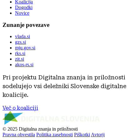
Koalicija
Dogodki
Novice
Zunanje povezave
vlada.si
gzs.si
mju.gov.si
rks.si
zit.si
akos-rs.si
Pri projektu Digitalna znanja in priložnosti
sodelujejo vsi deležniki Slovenske digitalne
koalicije.
Več o koaliciji
© 2025 Digitalna znanja in priložnosti
Pravna obvestila
Politika zasebnosti
Piškotki
Avtorji