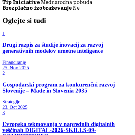
Tip Iniciative
Mednarodna pobuda
Brezplačno izobraževanje
Ne
Oglejte si tudi
1
Drugi razpis za študije inovacij za razvoj
generativnih modelov umetne inteligence
Financiranje
25. Nov 2025
2
Gospodarski program za konkurenčni razvoj
Slovenije – Made in Slovenia 2035
Strategije
23. Oct 2025
3
Evropska tekmovanja v naprednih digitalnih
veščinah DIGITAL-2026-SKILLS-09-