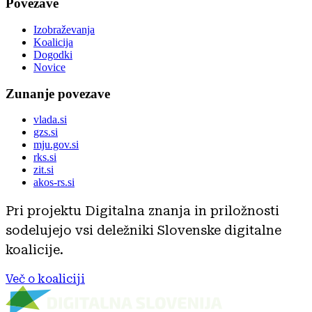
Povezave
Izobraževanja
Koalicija
Dogodki
Novice
Zunanje povezave
vlada.si
gzs.si
mju.gov.si
rks.si
zit.si
akos-rs.si
Pri projektu Digitalna znanja in priložnosti
sodelujejo vsi deležniki Slovenske digitalne
koalicije.
Več o koaliciji