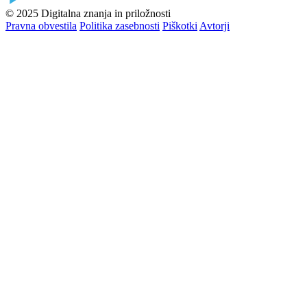
© 2025 Digitalna znanja in priložnosti
Pravna obvestila
Politika zasebnosti
Piškotki
Avtorji