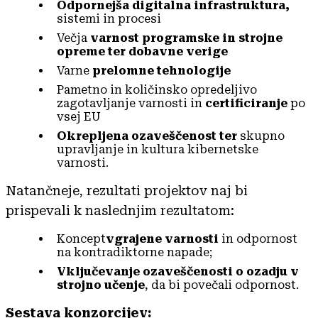
Odpornejša digitalna infrastruktura,
sistemi in procesi
Večja
varnost programske in strojne
opreme ter dobavne verige
Varne
prelomne tehnologije
Pametno in količinsko opredeljivo
zagotavljanje varnosti in
certificiranje
po
vsej EU
Okrepljena ozaveščenost ter
skupno
upravljanje in kultura kibernetske
varnosti.
Natančneje, rezultati projektov naj bi
prispevali k naslednjim rezultatom:
Koncept
vgrajene varnosti
in odpornost
na kontradiktorne napade;
Vključevanje ozaveščenosti o ozadju v
strojno učenje
, da bi povečali odpornost.
Sestava konzorcijev: