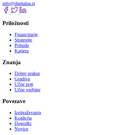
info@digitalna.si
Priložnosti
Financiranje
Strategije
Pobude
Kariera
Znanja
Dobre prakse
Gradiva
Učne poti
Učne vsebine
Povezave
Izobraževanja
Koalicija
Dogodki
Novice