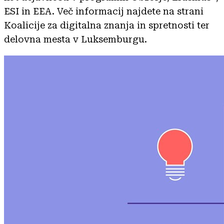
ESI in EEA. Več informacij najdete na strani
Koalicije za digitalna znanja in spretnosti ter
delovna mesta v Luksemburgu.