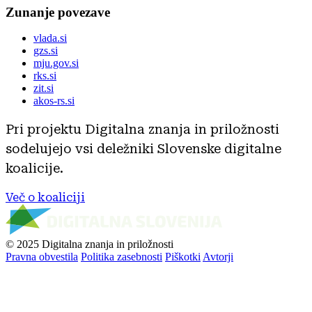
Zunanje povezave
vlada.si
gzs.si
mju.gov.si
rks.si
zit.si
akos-rs.si
Pri projektu Digitalna znanja in priložnosti
sodelujejo vsi deležniki Slovenske digitalne
koalicije.
Več o koaliciji
© 2025 Digitalna znanja in priložnosti
Pravna obvestila
Politika zasebnosti
Piškotki
Avtorji