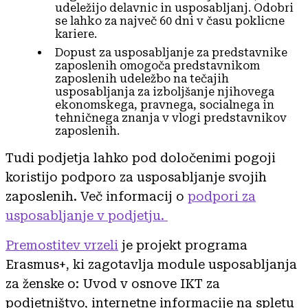
udeležijo delavnic in usposabljanj. Odobri
se lahko za največ 60 dni v času poklicne
kariere.
Dopust za usposabljanje za predstavnike
zaposlenih omogoča predstavnikom
zaposlenih udeležbo na tečajih
usposabljanja za izboljšanje njihovega
ekonomskega, pravnega, socialnega in
tehničnega znanja v vlogi predstavnikov
zaposlenih.
Tudi podjetja lahko pod določenimi pogoji
koristijo podporo za usposabljanje svojih
zaposlenih. Več informacij o
podpori za
usposabljanje v podjetju.
Premostitev vrzeli
je projekt programa
Erasmus+, ki zagotavlja module usposabljanja
za ženske o: Uvod v osnove IKT za
podjetništvo, internetne informacije na spletu