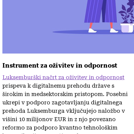
Instrument za oživitev in odpornost
Luksemburški načrt za oživitev in odpornost
prispeva k digitalnemu prehodu države s
širokim in medsektorskim pristopom. Posebni
ukrepi v podporo zagotavljanju digitalnega
prehoda Luksemburga vključujejo naložbo v
višini 10 milijonov EUR in z njo povezano
reformo za podporo kvantno tehnološkim