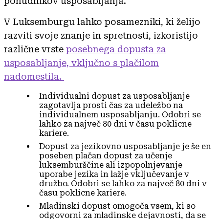
ponudnikov usposabljanja.
V Luksemburgu lahko posamezniki, ki želijo
razviti svoje znanje in spretnosti, izkoristijo
različne vrste
posebnega dopusta za
usposabljanje, vključno s plačilom
nadomestila.
Individualni dopust za usposabljanje
zagotavlja prosti čas za udeležbo na
individualnem usposabljanju. Odobri se
lahko za največ 80 dni v času poklicne
kariere.
Dopust za jezikovno usposabljanje je še en
poseben plačan dopust za učenje
luksemburščine ali izpopolnjevanje
uporabe jezika in lažje vključevanje v
družbo. Odobri se lahko za največ 80 dni v
času poklicne kariere.
Mladinski dopust omogoča vsem, ki so
odgovorni za mladinske dejavnosti, da se