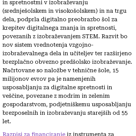
in spretnostmi v izobraževanju
(srednješolskem in visokošolskem) in na trgu
dela, podprla digitalno preobrazbo šol za
krepitev digitalnega znanja in spretnosti,
povezanih z izobraževanjem STEM. Razvit bo
nov sistem vrednotenja vzgojno-
izobraževalnega dela in učiteljev ter razširjeno
brezplačno obvezno predšolsko izobraževanje.
Načrtovane so naložbe v tehnične šole, 15
milijonov evrov pa je namenjenih
usposabljanju za digitalne spretnosti in
veščine, povezane z modrim in zelenim
gospodarstvom, podjetniškemu usposabljanju
brezposelnih in izobraževanju starejših od 55
let.
Razpisi za financiranje
iz instrumenta za