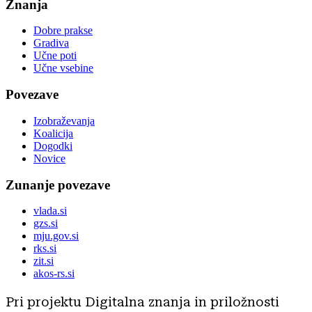
Znanja
Dobre prakse
Gradiva
Učne poti
Učne vsebine
Povezave
Izobraževanja
Koalicija
Dogodki
Novice
Zunanje povezave
vlada.si
gzs.si
mju.gov.si
rks.si
zit.si
akos-rs.si
Pri projektu Digitalna znanja in priložnosti