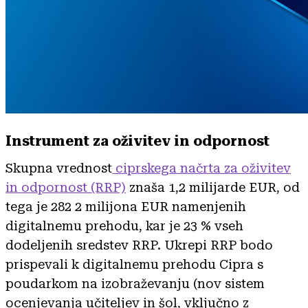
Instrument za oživitev in odpornost
Skupna vrednost
ciprskega načrta za oživitev
in odpornost (RRP)
znaša 1,2 milijarde EUR, od
tega je 282 2 milijona EUR namenjenih
digitalnemu prehodu, kar je 23 % vseh
dodeljenih sredstev RRP. Ukrepi RRP bodo
prispevali k digitalnemu prehodu Cipra s
poudarkom na izobraževanju (nov sistem
ocenjevanja učiteljev in šol, vključno z