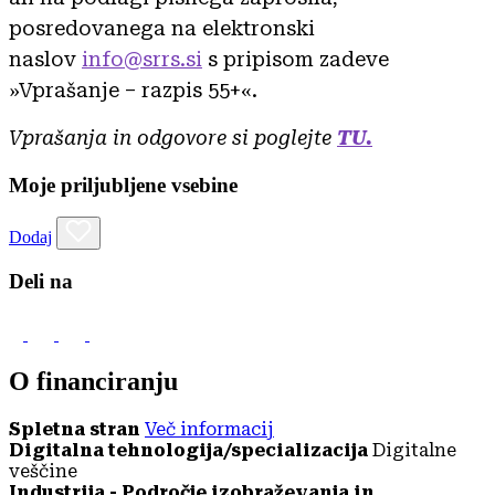
posredovanega na elektronski
naslov
info@srrs.si
s pripisom zadeve
»Vprašanje – razpis 55+«.
Vprašanja in odgovore si poglejte
TU.
Moje priljubljene vsebine
Dodaj
Deli na
O financiranju
Spletna stran
Več informacij
Digitalna tehnologija/specializacija
Digitalne
veščine
Industrija - Področje izobraževanja in