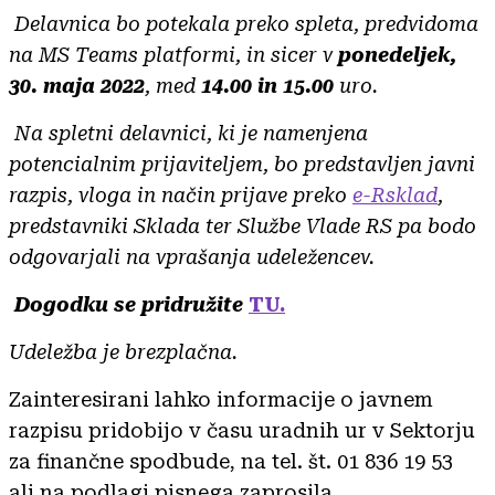
Delavnica bo potekala preko spleta, predvidoma
na MS Teams platformi, in sicer v
ponedeljek,
30. maja 2022
, med
14.00 in 15.00
uro.
Na spletni delavnici, ki je namenjena
potencialnim prijaviteljem, bo predstavljen javni
razpis, vloga in način prijave preko
e-Rsklad
,
predstavniki Sklada ter Službe Vlade RS pa bodo
odgovarjali na vprašanja udeležencev.
Dogodku se pridružite
TU.
Udeležba je brezplačna.
Zainteresirani lahko informacije o javnem
razpisu pridobijo v času uradnih ur v Sektorju
za finančne spodbude, na tel. št. 01 836 19 53
ali na podlagi pisnega zaprosila,