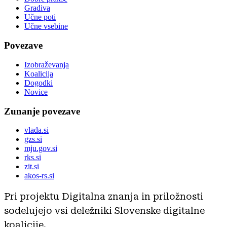
Gradiva
Učne poti
Učne vsebine
Povezave
Izobraževanja
Koalicija
Dogodki
Novice
Zunanje povezave
vlada.si
gzs.si
mju.gov.si
rks.si
zit.si
akos-rs.si
Pri projektu Digitalna znanja in priložnosti
sodelujejo vsi deležniki Slovenske digitalne
koalicije.