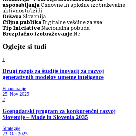
usposabljanja
Osnovne in splošne izobraževalne
aktivnosti/izidi
Država
Slovenija
Ciljna publika
Digitalne veščine za vse
Tip Iniciative
Nacionalna pobuda
Brezplačno izobraževanje
Ne
Oglejte si tudi
1
Drugi razpis za študije inovacij za razvoj
generativnih modelov umetne inteligence
Financiranje
25. Nov 2025
2
Gospodarski program za konkurenčni razvoj
Slovenije – Made in Slovenia 2035
Strategije
23. Oct 2025