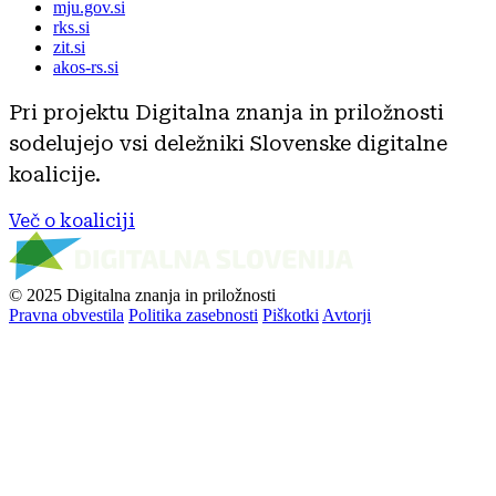
mju.gov.si
rks.si
zit.si
akos-rs.si
Pri projektu Digitalna znanja in priložnosti
sodelujejo vsi deležniki Slovenske digitalne
koalicije.
Več o koaliciji
© 2025 Digitalna znanja in priložnosti
Pravna obvestila
Politika zasebnosti
Piškotki
Avtorji