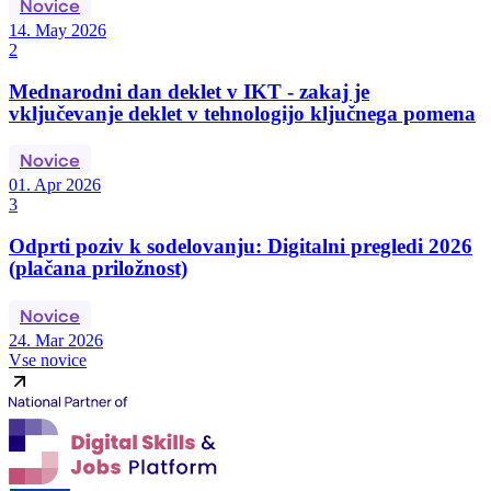
Novice
14. May 2026
2
Mednarodni dan deklet v IKT - zakaj je
vključevanje deklet v tehnologijo ključnega pomena
Novice
01. Apr 2026
3
Odprti poziv k sodelovanju: Digitalni pregledi 2026
(plačana priložnost)
Novice
24. Mar 2026
Vse novice