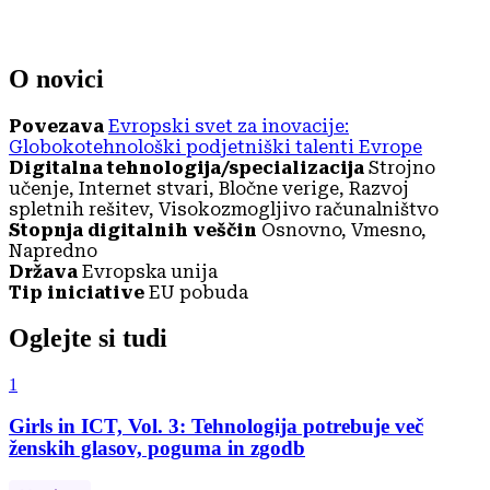
O novici
Povezava
Evropski svet za inovacije:
Globokotehnološki podjetniški talenti Evrope
Digitalna tehnologija/specializacija
Strojno
učenje, Internet stvari, Bločne verige, Razvoj
spletnih rešitev, Visokozmogljivo računalništvo
Stopnja digitalnih veščin
Osnovno, Vmesno,
Napredno
Država
Evropska unija
Tip iniciative
EU pobuda
Oglejte si tudi
1
Girls in ICT, Vol. 3: Tehnologija potrebuje več
ženskih glasov, poguma in zgodb