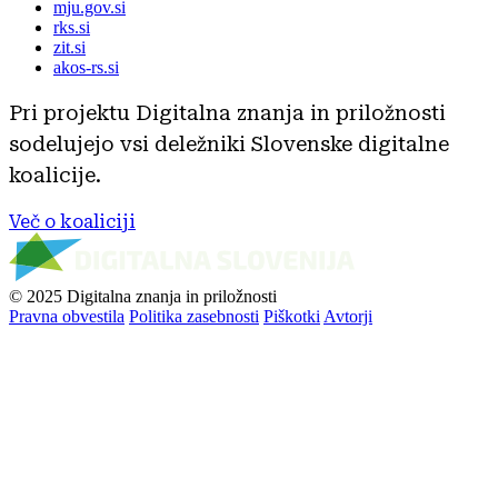
mju.gov.si
rks.si
zit.si
akos-rs.si
Pri projektu Digitalna znanja in priložnosti
sodelujejo vsi deležniki Slovenske digitalne
koalicije.
Več o koaliciji
© 2025 Digitalna znanja in priložnosti
Pravna obvestila
Politika zasebnosti
Piškotki
Avtorji