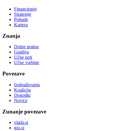
Financiranje
Strategije
Pobude
Kariera
Znanja
Dobre prakse
Gradiva
Učne poti
Učne vsebine
Povezave
Izobraževanja
Koalicija
Dogodki
Novice
Zunanje povezave
vlada.si
gzs.si