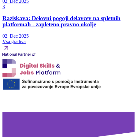
02. Dec 2025
3
Raziskava: Delovni pogoji delavcev na spletnih
platformah - zapleteno pravno okolje
02. Dec 2025
Vsa gradiva