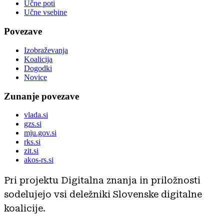
Učne poti
Učne vsebine
Povezave
Izobraževanja
Koalicija
Dogodki
Novice
Zunanje povezave
vlada.si
gzs.si
mju.gov.si
rks.si
zit.si
akos-rs.si
Pri projektu Digitalna znanja in priložnosti
sodelujejo vsi deležniki Slovenske digitalne
koalicije.