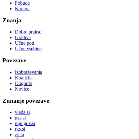
Pobude
Kariera
Znanja
Dobre prakse
Gradiva
Učne poti
Učne vsebine
Povezave
Izobraževanja
Koalicija
Dogodki
Novice
Zunanje povezave
vlada.si
gzs.si
mju.gov.si
rks.si
zit.si