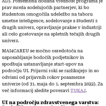
AD). Pomembna dodana vrednost programa je
prav mreža sodelujočih partnerjev, ki bo
študentom omogočila udeležbo na taboru
umetne inteligence, sodelovanje s študenti z
drugih univerz, opravljanje prakse v industriji
ali celo gostovanje na spletnih tečajih drugih
univerz.
MAI4CAREU se močno osredotoča na
usposabljanje bodočih podjetnikov in
spodbuja ustanavljanje start-upov na
področju UI. Prijavni roki se razlikujejo in so
odvisni od prijavnih rokov posamezne
univerze (od 31. maja do 1. septembra 2022). Za
več informacij sledite povezavi
TUKAJ
.
UI na področju zdravstvenega varstva: