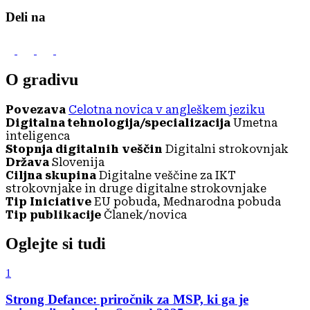
Deli na
O gradivu
Povezava
Celotna novica v angleškem jeziku
Digitalna tehnologija/specializacija
Umetna
inteligenca
Stopnja digitalnih veščin
Digitalni strokovnjak
Država
Slovenija
Ciljna skupina
Digitalne veščine za IKT
strokovnjake in druge digitalne strokovnjake
Tip Iniciative
EU pobuda, Mednarodna pobuda
Tip publikacije
Članek/novica
Oglejte si tudi
1
Strong Defance: priročnik za MSP, ki ga je