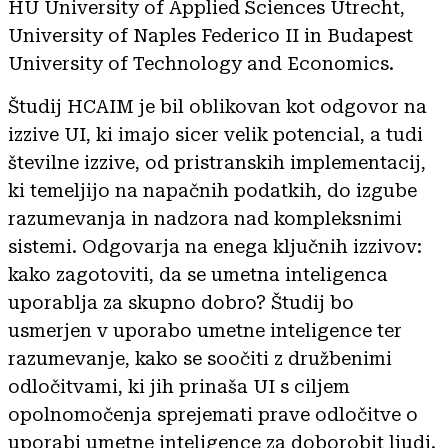
HU University of Applied Sciences Utrecht,
University of Naples Federico II in Budapest
University of Technology and Economics.
Študij HCAIM je bil oblikovan kot odgovor na
izzive UI, ki imajo sicer velik potencial, a tudi
številne izzive, od pristranskih implementacij,
ki temeljijo na napačnih podatkih, do izgube
razumevanja in nadzora nad kompleksnimi
sistemi. Odgovarja na enega ključnih izzivov:
kako zagotoviti, da se umetna inteligenca
uporablja za skupno dobro? Študij bo
usmerjen v uporabo umetne inteligence ter
razumevanje, kako se soočiti z družbenimi
odločitvami, ki jih prinaša UI s ciljem
opolnomočenja sprejemati prave odločitve o
uporabi umetne inteligence za doborobit ljudi.