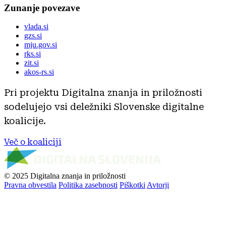
Zunanje povezave
vlada.si
gzs.si
mju.gov.si
rks.si
zit.si
akos-rs.si
Pri projektu Digitalna znanja in priložnosti
sodelujejo vsi deležniki Slovenske digitalne
koalicije.
Več o koaliciji
© 2025 Digitalna znanja in priložnosti
Pravna obvestila
Politika zasebnosti
Piškotki
Avtorji