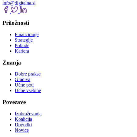
info@digitalna.si
Priložnosti
Financiranje
Strategije
Pobude
Kariera
Znanja
Dobre prakse
Gradiva
Učne poti
Učne vsebine
Povezave
Izobraževanja
Koalicija
Dogodki
Novice