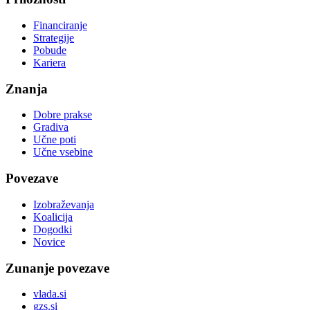
Financiranje
Strategije
Pobude
Kariera
Znanja
Dobre prakse
Gradiva
Učne poti
Učne vsebine
Povezave
Izobraževanja
Koalicija
Dogodki
Novice
Zunanje povezave
vlada.si
gzs.si