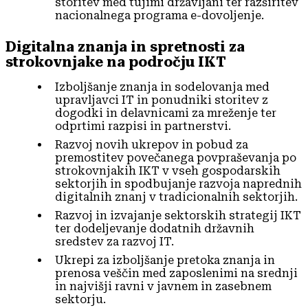
storitev med tujimi državljani ter razširitev
nacionalnega programa e-dovoljenje.
Digitalna znanja in spretnosti za
strokovnjake na področju IKT
Izboljšanje znanja in sodelovanja med
upravljavci IT in ponudniki storitev z
dogodki in delavnicami za mreženje ter
odprtimi razpisi in partnerstvi.
Razvoj novih ukrepov in pobud za
premostitev povečanega povpraševanja po
strokovnjakih IKT v vseh gospodarskih
sektorjih in spodbujanje razvoja naprednih
digitalnih znanj v tradicionalnih sektorjih.
Razvoj in izvajanje sektorskih strategij IKT
ter dodeljevanje dodatnih državnih
sredstev za razvoj IT.
Ukrepi za izboljšanje pretoka znanja in
prenosa veščin med zaposlenimi na srednji
in najvišji ravni v javnem in zasebnem
sektorju.