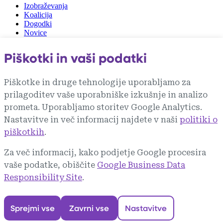
Izobraževanja
Koalicija
Dogodki
Novice
Zunanje povezave
Piškotki in vaši podatki
vlada.si
gzs.si
Piškotke in druge tehnologije uporabljamo za
mju.gov.si
prilagoditev vaše uporabniške izkušnje in analizo
rks.si
zit.si
prometa. Uporabljamo storitev Google Analytics.
akos-rs.si
Nastavitve in več informacij najdete v naši
politiki o
piškotkih
.
Pri projektu Digitalna znanja in priložnosti
sodelujejo vsi deležniki Slovenske digitalne
Za več informacij, kako podjetje Google procesira
koalicije.
vaše podatke, obiščite
Google Business Data
Responsibility Site
.
Več o koaliciji
Sprejmi vse
Zavrni vse
Nastavitve
© 2025 Digitalna znanja in priložnosti