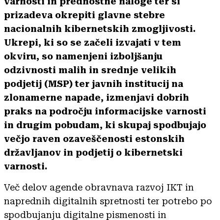
varnosti in prednostne naloge ter si
prizadeva okrepiti glavne stebre
nacionalnih kibernetskih zmogljivosti.
Ukrepi, ki so se začeli izvajati v tem
okviru, so namenjeni izboljšanju
odzivnosti malih in srednje velikih
podjetij (MSP) ter javnih institucij na
zlonamerne napade, izmenjavi dobrih
praks na področju informacijske varnosti
in drugim pobudam, ki skupaj spodbujajo
večjo raven ozaveščenosti estonskih
državljanov in podjetij o kibernetski
varnosti.
Več delov agende obravnava razvoj IKT in
naprednih digitalnih spretnosti ter potrebo po
spodbujanju digitalne pismenosti in