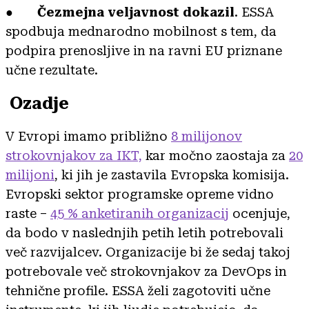
●
Čezmejna veljavnost dokazil
. ESSA
spodbuja mednarodno mobilnost s tem, da
podpira prenosljive in na ravni EU priznane
učne rezultate.
Ozadje
V Evropi imamo približno
8 milijonov
strokovnjakov za IKT,
kar močno zaostaja za
20
milijoni
, ki jih je zastavila Evropska komisija.
Evropski sektor programske opreme vidno
raste –
45 % anketiranih organizacij
ocenjuje,
da bodo v naslednjih petih letih potrebovali
več razvijalcev. Organizacije bi že sedaj takoj
potrebovale več strokovnjakov za DevOps in
tehnične profile. ESSA želi zagotoviti učne