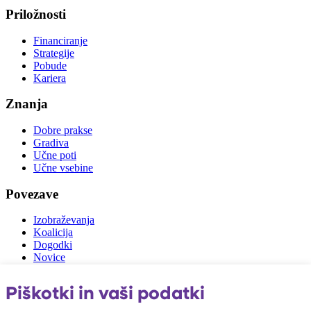
Priložnosti
Financiranje
Strategije
Pobude
Kariera
Znanja
Dobre prakse
Gradiva
Učne poti
Učne vsebine
Povezave
Izobraževanja
Koalicija
Dogodki
Novice
Zunanje povezave
Piškotki in vaši podatki
vlada.si