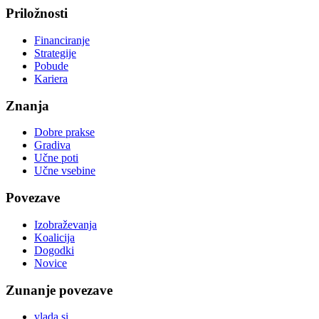
Priložnosti
Financiranje
Strategije
Pobude
Kariera
Znanja
Dobre prakse
Gradiva
Učne poti
Učne vsebine
Povezave
Izobraževanja
Koalicija
Dogodki
Novice
Zunanje povezave
vlada.si