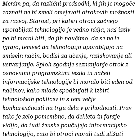
Menim pa, da različni predsodki, ki jih je mogoče
zaznati ne bi smeli omejevati otrokovih možnosti
za razvoj. Starost, pri kateri otroci začnejo
uporabljati tehnologijo je vedno nižja, naš izziv
pa bi moral biti, da jih naučimo, da se ne le
igrajo, temveč da tehnologijo uporabljajo na
smiseln način, bodisi za učenje, raziskovanje ali
ustvarjanje. Sploh zgodnje seznanjanje otrok z
osnovnimi programskimi jeziki in načeli
informacijske tehnologije bi moralo biti eden od
načinov, kako mlade spodbujati k izbiri
tehnoloških poklicev in s tem večje
konkurenčnosti na trgu dela v prihodnosti. Prav
tako je zelo pomembno, da dekleta in fantje
vidijo, da tudi ženske poučujejo informacijsko
tehnologijo, zato bi otroci morali tudi slišati