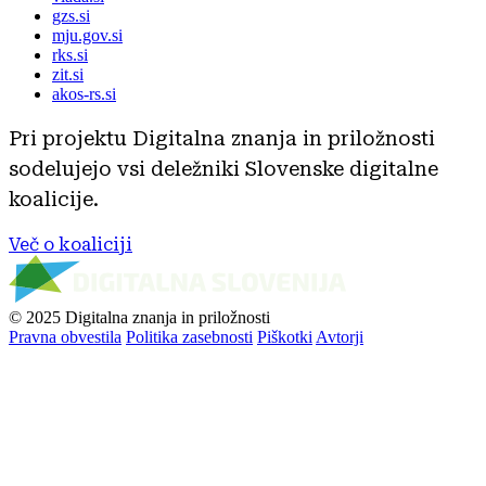
gzs.si
mju.gov.si
rks.si
zit.si
akos-rs.si
Pri projektu Digitalna znanja in priložnosti
sodelujejo vsi deležniki Slovenske digitalne
koalicije.
Več o koaliciji
© 2025 Digitalna znanja in priložnosti
Pravna obvestila
Politika zasebnosti
Piškotki
Avtorji