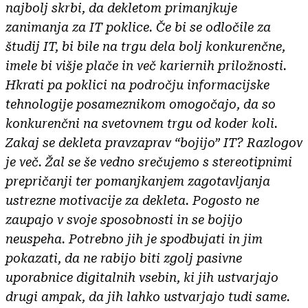
najbolj skrbi, da dekletom primanjkuje
zanimanja za IT poklice. Če bi se odločile za
študij IT, bi bile na trgu dela bolj konkurenčne,
imele bi višje plače in več kariernih priložnosti.
Hkrati pa poklici na področju informacijske
tehnologije posameznikom omogočajo, da so
konkurenčni na svetovnem trgu od koder koli.
Zakaj se dekleta pravzaprav “bojijo” IT? Razlogov
je več. Žal se še vedno srečujemo s stereotipnimi
prepričanji ter pomanjkanjem zagotavljanja
ustrezne motivacije za dekleta. Pogosto ne
zaupajo v svoje sposobnosti in se bojijo
neuspeha. Potrebno jih je spodbujati in jim
pokazati, da ne rabijo biti zgolj pasivne
uporabnice digitalnih vsebin, ki jih ustvarjajo
drugi ampak, da jih lahko ustvarjajo tudi same.