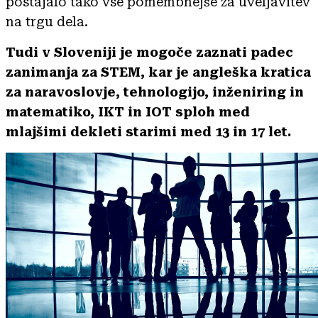
postajalo tako vse pomembnejše za uveljavitev
na trgu dela.
Tudi v Sloveniji je mogoče zaznati padec
zanimanja za STEM, kar je angleška kratica
za naravoslovje, tehnologijo, inženiring in
matematiko, IKT in IOT sploh med
mlajšimi dekleti starimi med 13 in 17 let.