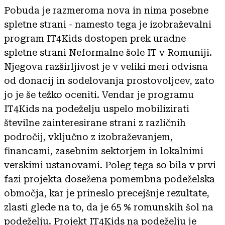
Pobuda je razmeroma nova in nima posebne
spletne strani - namesto tega je izobraževalni
program IT4Kids dostopen prek uradne
spletne strani Neformalne šole IT v Romuniji.
Njegova razširljivost je v veliki meri odvisna
od donacij in sodelovanja prostovoljcev, zato
jo je še težko oceniti. Vendar je programu
IT4Kids na podeželju uspelo mobilizirati
številne zainteresirane strani z različnih
področij, vključno z izobraževanjem,
financami, zasebnim sektorjem in lokalnimi
verskimi ustanovami. Poleg tega so bila v prvi
fazi projekta dosežena pomembna podeželska
območja, kar je prineslo precejšnje rezultate,
zlasti glede na to, da je 65 % romunskih šol na
podeželju. Projekt IT4Kids na podeželju je