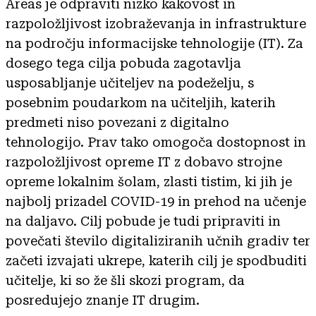
Areas je odpraviti nizko kakovost in
razpoložljivost izobraževanja in infrastrukture
na področju informacijske tehnologije (IT). Za
dosego tega cilja pobuda zagotavlja
usposabljanje učiteljev na podeželju, s
posebnim poudarkom na učiteljih, katerih
predmeti niso povezani z digitalno
tehnologijo. Prav tako omogoča dostopnost in
razpoložljivost opreme IT z dobavo strojne
opreme lokalnim šolam, zlasti tistim, ki jih je
najbolj prizadel COVID-19 in prehod na učenje
na daljavo. Cilj pobude je tudi pripraviti in
povečati število digitaliziranih učnih gradiv ter
začeti izvajati ukrepe, katerih cilj je spodbuditi
učitelje, ki so že šli skozi program, da
posredujejo znanje IT drugim.