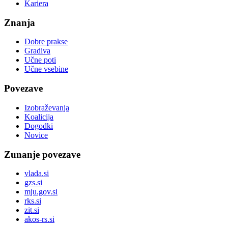
Kariera
Znanja
Dobre prakse
Gradiva
Učne poti
Učne vsebine
Povezave
Izobraževanja
Koalicija
Dogodki
Novice
Zunanje povezave
vlada.si
gzs.si
mju.gov.si
rks.si
zit.si
akos-rs.si