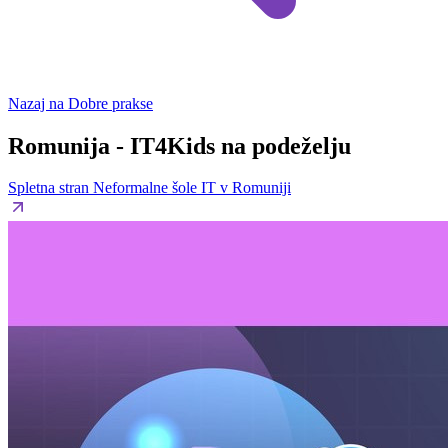
Nazaj na Dobre prakse
Romunija - IT4Kids na podeželju
Spletna stran Neformalne šole IT v Romuniji