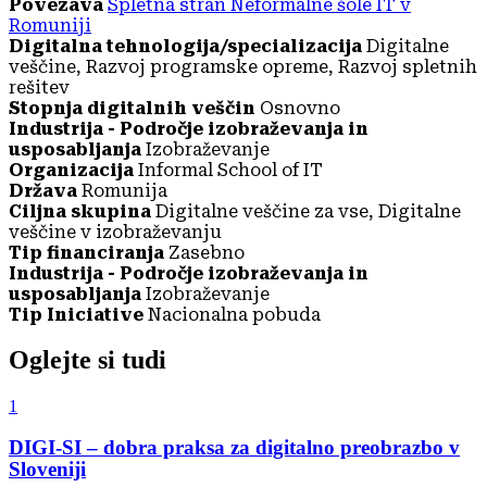
Povezava
Spletna stran Neformalne šole IT v
Romuniji
Digitalna tehnologija/specializacija
Digitalne
veščine, Razvoj programske opreme, Razvoj spletnih
rešitev
Stopnja digitalnih veščin
Osnovno
Industrija - Področje izobraževanja in
usposabljanja
Izobraževanje
Organizacija
Informal School of IT
Država
Romunija
Ciljna skupina
Digitalne veščine za vse, Digitalne
veščine v izobraževanju
Tip financiranja
Zasebno
Industrija - Področje izobraževanja in
usposabljanja
Izobraževanje
Tip Iniciative
Nacionalna pobuda
Oglejte si tudi
1
DIGI-SI – dobra praksa za digitalno preobrazbo v
Sloveniji