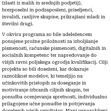
(zlasti iz malih in srednjih podjetij),
brezposelni in podzaposleni, priseljenci,
invalidi, ranljive skupine, prikrajšani mladi in
številni drugi.
V okviru programa so bile udeležencem
ponujene prožne priložnosti za izboljšanje
pismenosti, računske pismenosti, digitalnih in
socialnih kompetenc ter napredovanje do
višjih ravni poljskega ogrodja kvalifikacij. Cilji
projekta so bili doseženi, kar dokazuje
raznolikost modelov, ki temeljijo na
učinkovitih pristopih za doseganje in
motiviranje izbranih ciljnih skupin, ter
ponudba ocenjevanja spretnosti, individualno
prilagojene učne ponudbe in potrjevanja
doseženih učnih rezultatov. Manj usposobljeni