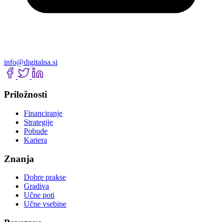
info@digitalna.si
Priložnosti
Financiranje
Strategije
Pobude
Kariera
Znanja
Dobre prakse
Gradiva
Učne poti
Učne vsebine