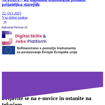
prijateljica starejših
22. Oct 2025
Vsa dobre prakse
Prijavite se na
e-novice in ostanite na
tekočem