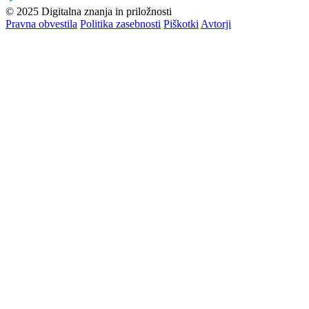
© 2025 Digitalna znanja in priložnosti
Pravna obvestila
Politika zasebnosti
Piškotki
Avtorji