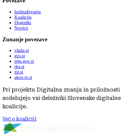
Povezave
Izobraževanja
Koalicija
Dogodki
Novice
Zunanje povezave
vlada.si
gzs.si
mju.gov.si
rks.si
zit.si
akos-rs.si
Pri projektu Digitalna znanja in priložnosti
sodelujejo vsi deležniki Slovenske digitalne
koalicije.
Več o koaliciji