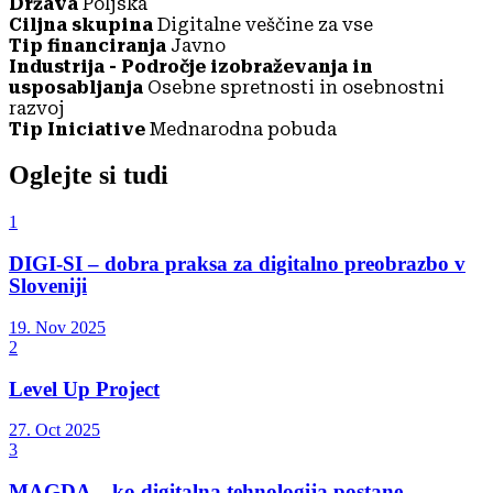
Država
Poljska
Ciljna skupina
Digitalne veščine za vse
Tip financiranja
Javno
Industrija - Področje izobraževanja in
usposabljanja
Osebne spretnosti in osebnostni
razvoj
Tip Iniciative
Mednarodna pobuda
Oglejte si tudi
1
DIGI-SI – dobra praksa za digitalno preobrazbo v
Sloveniji
19. Nov 2025
2
Level Up Project
27. Oct 2025
3
MAGDA – ko digitalna tehnologija postane