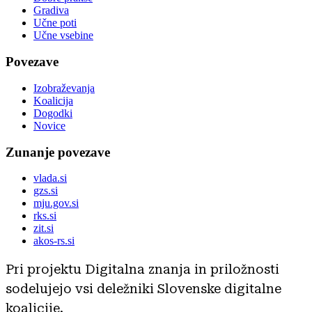
Gradiva
Učne poti
Učne vsebine
Povezave
Izobraževanja
Koalicija
Dogodki
Novice
Zunanje povezave
vlada.si
gzs.si
mju.gov.si
rks.si
zit.si
akos-rs.si
Pri projektu Digitalna znanja in priložnosti
sodelujejo vsi deležniki Slovenske digitalne
koalicije.