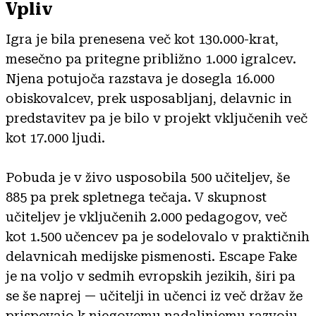
Vpliv
Igra je bila prenesena več kot 130.000-krat,
mesečno pa pritegne približno 1.000 igralcev.
Njena potujoča razstava je dosegla 16.000
obiskovalcev, prek usposabljanj, delavnic in
predstavitev pa je bilo v projekt vključenih več
kot 17.000 ljudi.
Pobuda je v živo usposobila 500 učiteljev, še
885 pa prek spletnega tečaja. V skupnost
učiteljev je vključenih 2.000 pedagogov, več
kot 1.500 učencev pa je sodelovalo v praktičnih
delavnicah medijske pismenosti. Escape Fake
je na voljo v sedmih evropskih jezikih, širi pa
se še naprej — učitelji in učenci iz več držav že
prispevajo k njegovemu nadaljnjemu razvoju.