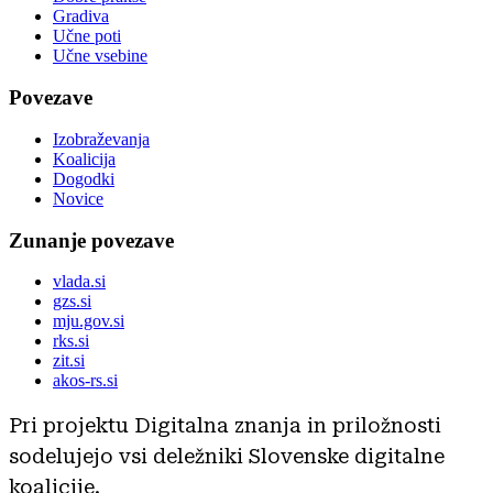
Gradiva
Učne poti
Učne vsebine
Povezave
Izobraževanja
Koalicija
Dogodki
Novice
Zunanje povezave
vlada.si
gzs.si
mju.gov.si
rks.si
zit.si
akos-rs.si
Pri projektu Digitalna znanja in priložnosti
sodelujejo vsi deležniki Slovenske digitalne
koalicije.