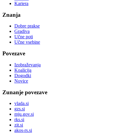
Kariera
Znanja
Dobre prakse
Gradiva
Učne poti
Učne vsebine
Povezave
Izobraževanja
Koalicija
Dogodki
Novice
Zunanje povezave
vlada.si
gzs.si
mju.gov.si
rks.si
zit.si
akos-rs.si