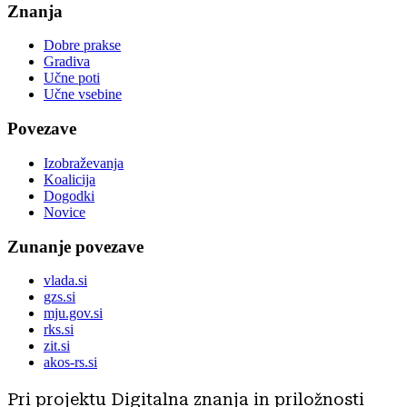
Znanja
Dobre prakse
Gradiva
Učne poti
Učne vsebine
Povezave
Izobraževanja
Koalicija
Dogodki
Novice
Zunanje povezave
vlada.si
gzs.si
mju.gov.si
rks.si
zit.si
akos-rs.si
Pri projektu Digitalna znanja in priložnosti