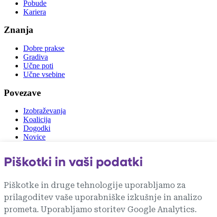
Pobude
Kariera
Znanja
Dobre prakse
Gradiva
Učne poti
Učne vsebine
Povezave
Izobraževanja
Koalicija
Dogodki
Novice
Zunanje povezave
Piškotki in vaši podatki
vlada.si
gzs.si
Piškotke in druge tehnologije uporabljamo za
mju.gov.si
prilagoditev vaše uporabniške izkušnje in analizo
rks.si
zit.si
prometa. Uporabljamo storitev Google Analytics.