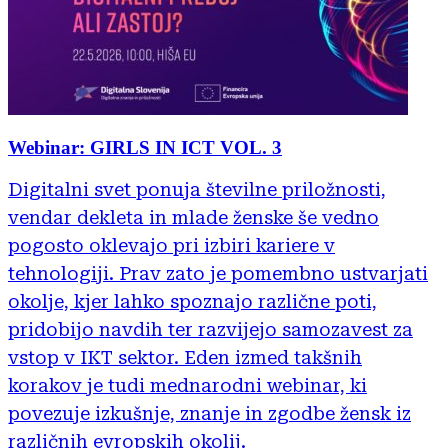
Webinar: GIRLS IN ICT VOL. 3
Digitalni svet ponuja številne priložnosti,
vendar dekleta in mlade ženske še vedno
pogosto oklevajo pri izbiri kariere v
tehnologiji. Prav zato je pomembno ustvarjati
okolje, kjer lahko spoznajo različne poti,
pridobijo navdih ter razvijejo samozavest za
vstop v IKT sektor. Eden izmed takšnih
korakov je tudi mednarodni webinar, ki
povezuje izkušnje, znanje in zgodbe žensk iz
različnih evropskih okolij.