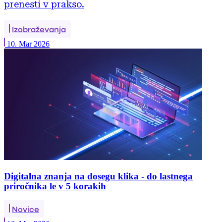
prenesti v prakso.
Izobraževanja
10. Mar 2026
Digitalna znanja na dosegu klika - do lastnega
priročnika le v 5 korakih
Novice