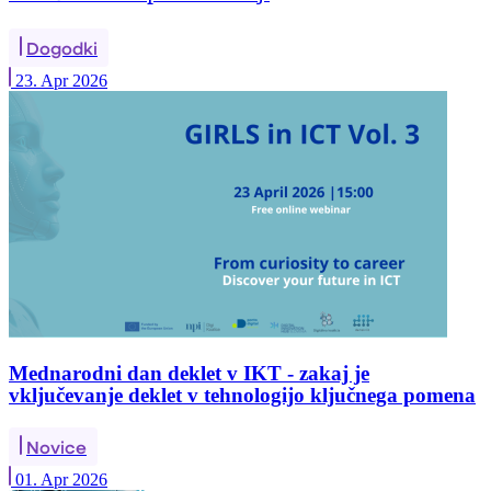
Dogodki
23. Apr 2026
Mednarodni dan deklet v IKT - zakaj je
vključevanje deklet v tehnologijo ključnega pomena
Novice
01. Apr 2026