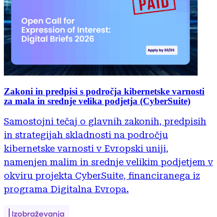
Zakoni in predpisi s področja kibernetske varnosti
za mala in srednje velika podjetja (CyberSuite)
Samostojni tečaj o glavnih zakonih, predpisih
in strategijah skladnosti na področju
kibernetske varnosti v Evropski uniji,
namenjen malim in srednje velikim podjetjem v
okviru projekta CyberSuite, financiranega iz
programa Digitalna Evropa.
Izobraževanja