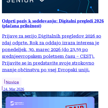
Odprti poziv k sodelovanju: Digitalni pregledi 2026
(plačana priložnost)
Prijave za serijo Digitalnih pregledov 2026 so
zdaj odprte. Rok za oddajo izraza interesa je
ponedeljek, 30. marec 2026 (do 23.59 po
srednjeevropskem poletnem času – CEST).
Prijavite se in predstavite svoje strokovno
znanje občinstvu po vsej Evropski uniji.
Novice
24. Mar 2026