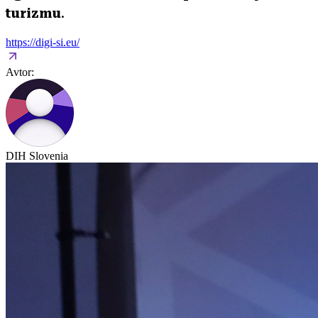
turizmu
.
https://digi-si.eu/
Avtor:
DIH Slovenia