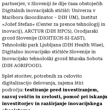
partnerjev, v Sloveniji že dlje časa obstoječih
Digitalnih inovacijskih stičišč: Univerza v
Mariboru (koordinator – DIH UM), Institut
»Jožef Stefan« (Center za prenos tehnologij in
inovacij), ARCTUR (DIH HPC5), Orodjarski
grozd Slovenije (DIGITECH-SI-EAST),
Tehnološki park Ljubljana (DIH Health Wise),
Digitalno inovacijsko stičišče Slovenije in
Inovacijsko tehnološki grozd Murska Sobota
(DIH AGRIFOOD).
Splet storitev, potrebnih za celovito
digitalizacijo delovanja, zajema štiri
področja:
testiranje pred investiranjem,
razvoj veščin in zrelosti, pomoč pri iskanju
investitorjev in razširjanje inovacijskega