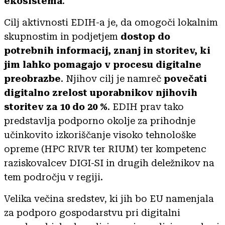
ekosistema
.
Cilj aktivnosti EDIH-a je, da omogoči lokalnim
skupnostim in podjetjem
dostop do
potrebnih informacij, znanj in storitev, ki
jim lahko pomagajo v procesu digitalne
preobrazbe
. Njihov cilj je namreč
povečati
digitalno zrelost uporabnikov
njihovih
storitev za 10 do 20 %
. EDIH prav tako
predstavlja podporno okolje za prihodnje
učinkovito izkoriščanje visoko tehnološke
opreme (HPC RIVR ter RIUM) ter kompetenc
raziskovalcev DIGI-SI in drugih deležnikov na
tem področju v regiji.
Velika večina sredstev, ki jih bo EU namenjala
za podporo gospodarstvu pri digitalni