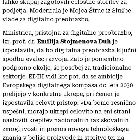
lahko skupaj zagotovili celostno storitev za
podjetja. Moderirala je Mojca Štruc iz Službe
vlade za digitalno preobrazbo.
Ministrica, pristojna za digitalno preobrazbo,
izr. prof. dr.
Emilija Stojmenova Duh
je
izpostavila, da bo digitalna preobrazba ključni
spodbujevalec razvoja. Zato je pomembno
podporno okolje, še posebej za tradicionalne
sektorje. EDIH vidi kot pot, da se ambicije
Evropskega digitalnega kompasa do leta 2030
prelijejo v konkretne ukrepe, pri čemer je
izpostavila celovit pristop: »Da bomo resnično
uspešni, morajo ukrepi celovito na eni strani
nasloviti krepitev nacionalnih raziskovalnih
zmogljivosti in prenos novega tehnološkega
znanja v boljše proizvode in storitve ter na