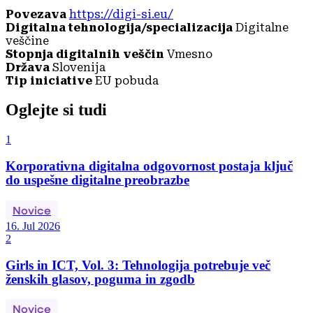
Povezava
https://digi-si.eu/
Digitalna tehnologija/specializacija
Digitalne
veščine
Stopnja digitalnih veščin
Vmesno
Država
Slovenija
Tip iniciative
EU pobuda
Oglejte si tudi
1
Korporativna digitalna odgovornost postaja ključ
do uspešne digitalne preobrazbe
Novice
16. Jul 2026
2
Girls in ICT, Vol. 3: Tehnologija potrebuje več
ženskih glasov, poguma in zgodb
Novice