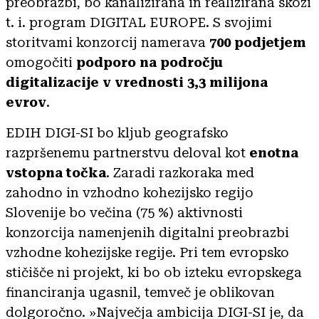
preobrazbi, bo kanalizirana in realizirana skozi
t. i. program DIGITAL EUROPE. S svojimi
storitvami konzorcij namerava
700 podjetjem
omogočiti
podporo na področju
digitalizacije v vrednosti 3,3 milijona
evrov
.
EDIH DIGI-SI bo kljub geografsko
razpršenemu partnerstvu deloval kot
enotna
vstopna točka
. Zaradi razkoraka med
zahodno in vzhodno kohezijsko regijo
Slovenije bo večina (75 %) aktivnosti
konzorcija namenjenih digitalni preobrazbi
vzhodne kohezijske regije. Pri tem evropsko
stičišče ni projekt, ki bo ob izteku evropskega
financiranja ugasnil, temveč je oblikovan
dolgoročno. »Največja ambicija DIGI-SI je, da