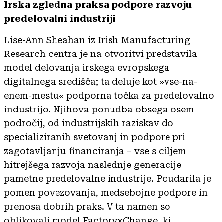
Irska zgledna praksa podpore razvoju
predelovalni industriji
Lise-Ann Sheahan iz Irish Manufacturing
Research centra je na otvoritvi predstavila
model delovanja irskega evropskega
digitalnega središča; ta deluje kot »vse-na-
enem-mestu« podporna točka za predelovalno
industrijo. Njihova ponudba obsega osem
področij, od industrijskih raziskav do
specializiranih svetovanj in podpore pri
zagotavljanju financiranja – vse s ciljem
hitrejšega razvoja naslednje generacije
pametne predelovalne industrije. Poudarila je
pomen povezovanja, medsebojne podpore in
prenosa dobrih praks. V ta namen so
oblikovali model FactoryxChange, ki