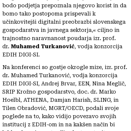
bodo podjetja prepoznala njegovo korist in da
bomo tako postopoma prispevali k
učinkovitejši digitalni preobrazbi slovenskega
gospodarstva in javnega sektorja,« ciljno in
trajnostno naravnanost poudarja izr. prof.
dr.
Muhamed Turkanović
, vodja konzorcija
EDIH DIGI-SI.
Na konferenci so gostje okrogle mize, izr. prof.
dr. Muhamed Turkanović, vodja konzorcija
EDIH DIGI-SI, Andrej Brvar, EEN, Nina Meglič,
SRIP Krožno gospodarstvo, doc. dr. Marko
Hoelbl, ATHENA, Damjan Harish, SLING, in
Tilen Obradović, MGRT/OECD, podali svoje
poglede na to, kako vidijo povezavo svojih
institucij z EDIH-om in na kakšen način bi