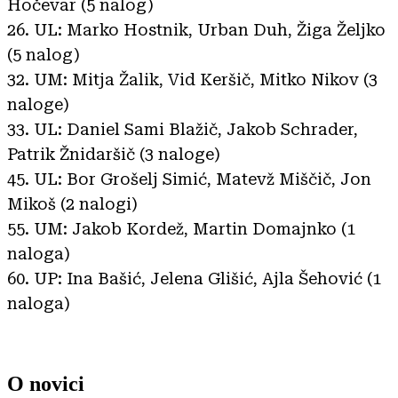
Hočevar (5 nalog)
26. UL: Marko Hostnik, Urban Duh, Žiga Željko
(5 nalog)
32. UM: Mitja Žalik, Vid Keršič, Mitko Nikov (3
naloge)
33. UL: Daniel Sami Blažič, Jakob Schrader,
Patrik Žnidaršič (3 naloge)
45. UL: Bor Grošelj Simić, Matevž Miščič, Jon
Mikoš (2 nalogi)
55. UM: Jakob Kordež, Martin Domajnko (1
naloga)
60. UP: Ina Bašić, Jelena Glišić, Ajla Šehović (1
naloga)
O novici