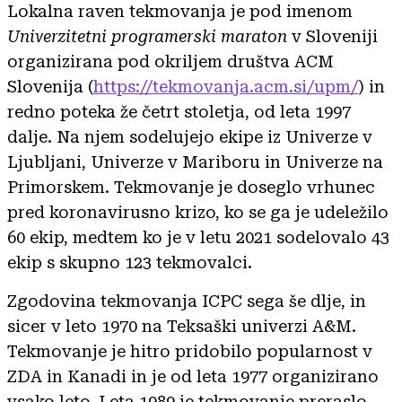
Lokalna raven tekmovanja je pod imenom
Univerzitetni programerski maraton
v Sloveniji
organizirana pod okriljem društva ACM
Slovenija (
https://tekmovanja.acm.si/upm/
) in
redno poteka že četrt stoletja, od leta 1997
dalje. Na njem sodelujejo ekipe iz Univerze v
Ljubljani, Univerze v Mariboru in Univerze na
Primorskem. Tekmovanje je doseglo vrhunec
pred koronavirusno krizo, ko se ga je udeležilo
60 ekip, medtem ko je v letu 2021 sodelovalo 43
ekip s skupno 123 tekmovalci.
Zgodovina tekmovanja ICPC sega še dlje, in
sicer v leto 1970 na Teksaški univerzi A&M.
Tekmovanje je hitro pridobilo popularnost v
ZDA in Kanadi in je od leta 1977 organizirano
vsako leto. Leta 1989 je tekmovanje preraslo