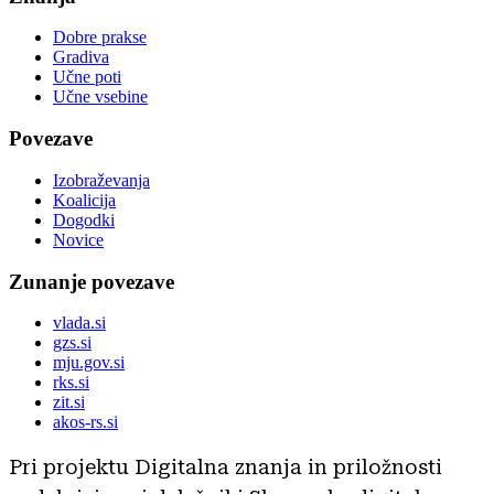
Dobre prakse
Gradiva
Učne poti
Učne vsebine
Povezave
Izobraževanja
Koalicija
Dogodki
Novice
Zunanje povezave
vlada.si
gzs.si
mju.gov.si
rks.si
zit.si
akos-rs.si
Pri projektu Digitalna znanja in priložnosti