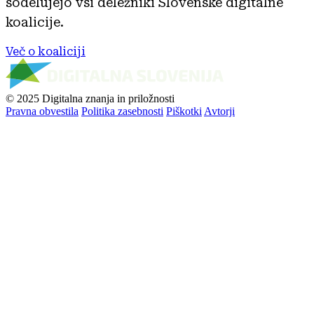
sodelujejo vsi deležniki Slovenske digitalne
koalicije.
Več o koaliciji
© 2025 Digitalna znanja in priložnosti
Pravna obvestila
Politika zasebnosti
Piškotki
Avtorji