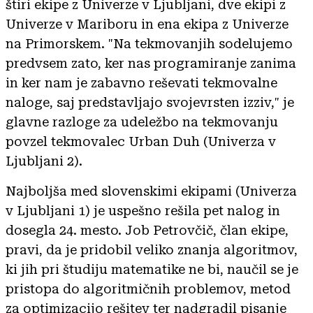
štiri ekipe z Univerze v Ljubljani, dve ekipi z
Univerze v Mariboru in ena ekipa z Univerze
na Primorskem. "Na tekmovanjih sodelujemo
predvsem zato, ker nas programiranje zanima
in ker nam je zabavno reševati tekmovalne
naloge, saj predstavljajo svojevrsten izziv," je
glavne razloge za udeležbo na tekmovanju
povzel tekmovalec Urban Duh (Univerza v
Ljubljani 2).
Najboljša med slovenskimi ekipami (Univerza
v Ljubljani 1) je uspešno rešila pet nalog in
dosegla 24. mesto. Job Petrovčič, član ekipe,
pravi, da je pridobil veliko znanja algoritmov,
ki jih pri študiju matematike ne bi, naučil se je
pristopa do algoritmičnih problemov, metod
za optimizacijo rešitev ter nadgradil pisanje