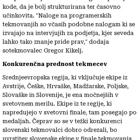
kode, da je bolj strukturirana ter časovno
učinkovita. "Naloge na programerskih
tekmovanjih so včasih podobne nalogam ki se
izvajajo na intervjujih za podjetja, kjer seveda
lahko tako znanje pride prav," dodaja
sotekmovalec Gregor Kikelj.
Konkurenčna prednost tekmecev
Srednjeevropska regija, ki vključuje ekipe iz
Avstrije, Češke, Hrvaške, Madžarske, Poljske,
Slovaške in Slovenije, je ena močnejših v
svetovnem merilu. Ekipe iz te regije, ki
napredujejo v svetovni finale, tam posegajo po
medaljah. Čeprav so se v težki konkurenci
slovenski tekmovalci dobro odrezali, bo
uvrstitev slovenske ekipe v finale tekmovanja