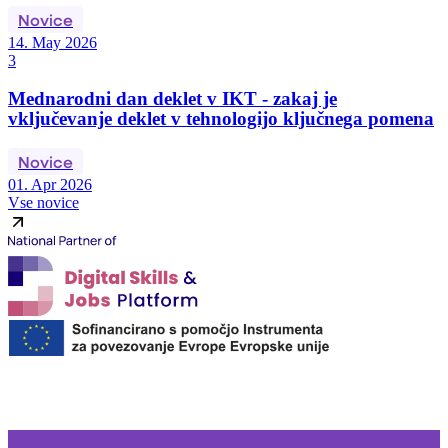
Novice
14. May 2026
3
Mednarodni dan deklet v IKT - zakaj je
vključevanje deklet v tehnologijo ključnega pomena
Novice
01. Apr 2026
Vse novice