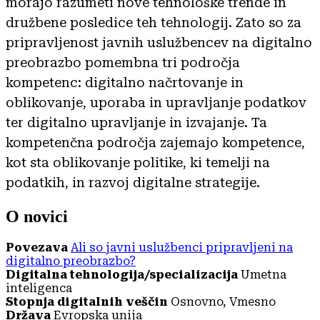
morajo razumeti nove tehnološke trende in
družbene posledice teh tehnologij. Zato so za
pripravljenost javnih uslužbencev na digitalno
preobrazbo pomembna tri področja
kompetenc: digitalno načrtovanje in
oblikovanje, uporaba in upravljanje podatkov
ter digitalno upravljanje in izvajanje. Ta
kompetenčna področja zajemajo kompetence,
kot sta oblikovanje politike, ki temelji na
podatkih, in razvoj digitalne strategije.
O novici
Povezava
Ali so javni uslužbenci pripravljeni na
digitalno preobrazbo?
Digitalna tehnologija/specializacija
Umetna
inteligenca
Stopnja digitalnih veščin
Osnovno, Vmesno
Država
Evropska unija