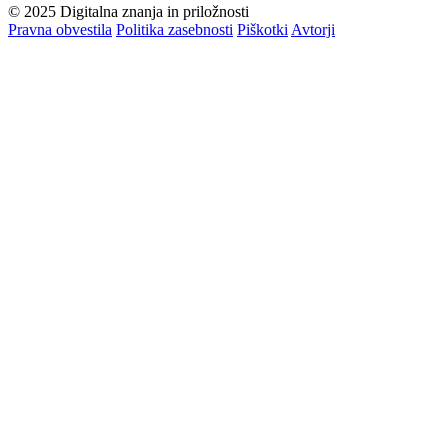
© 2025 Digitalna znanja in priložnosti
Pravna obvestila
Politika zasebnosti
Piškotki
Avtorji