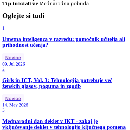
Tip iniciative
Mednarodna pobuda
Oglejte si tudi
1
Umetna inteligenca v razredu: pomočnik učitelja ali
prihodnost učenja?
Novice
09. Jul 2026
2
Girls in ICT, Vol. 3: Tehnologija potrebuje več
ženskih glasov, poguma in zgodb
Novice
14. May 2026
3
Mednarodni dan deklet v IKT - zakaj je
vključevanje deklet v tehnologijo ključnega pomena