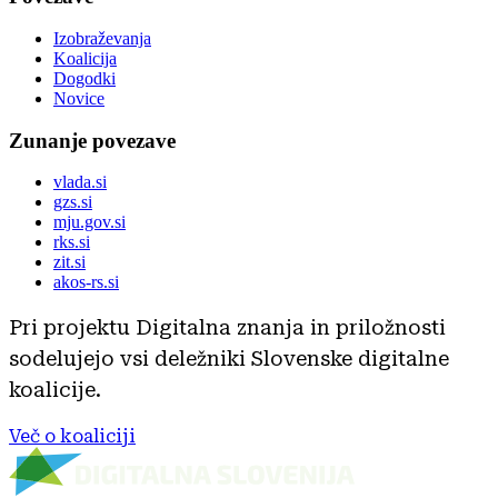
Izobraževanja
Koalicija
Dogodki
Novice
Zunanje povezave
vlada.si
gzs.si
mju.gov.si
rks.si
zit.si
akos-rs.si
Pri projektu Digitalna znanja in priložnosti
sodelujejo vsi deležniki Slovenske digitalne
koalicije.
Več o koaliciji