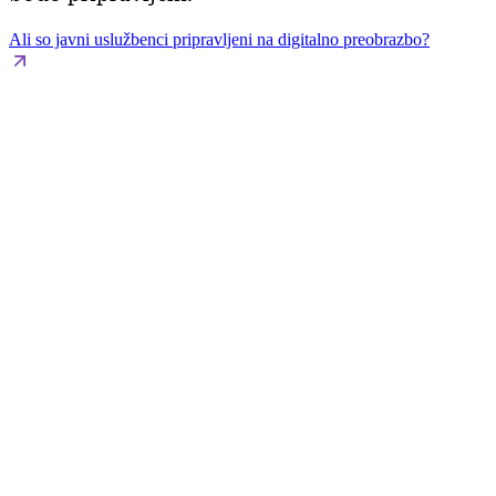
Ali so javni uslužbenci pripravljeni na digitalno preobrazbo?