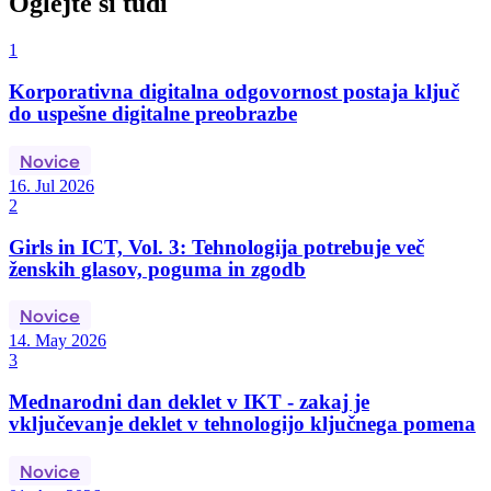
Oglejte si tudi
1
Korporativna digitalna odgovornost postaja ključ
do uspešne digitalne preobrazbe
Novice
16. Jul 2026
2
Girls in ICT, Vol. 3: Tehnologija potrebuje več
ženskih glasov, poguma in zgodb
Novice
14. May 2026
3
Mednarodni dan deklet v IKT - zakaj je
vključevanje deklet v tehnologijo ključnega pomena
Novice