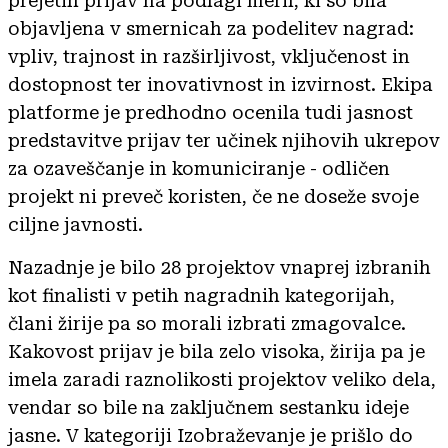
prejetih prijav na podlagi meril, ki so bila
objavljena v smernicah za podelitev nagrad:
vpliv, trajnost in razširljivost, vključenost in
dostopnost ter inovativnost in izvirnost. Ekipa
platforme je predhodno ocenila tudi jasnost
predstavitve prijav ter učinek njihovih ukrepov
za ozaveščanje in komuniciranje - odličen
projekt ni preveč koristen, če ne doseže svoje
ciljne javnosti.
Nazadnje je bilo 28 projektov vnaprej izbranih
kot finalisti v petih nagradnih kategorijah,
člani žirije pa so morali izbrati zmagovalce.
Kakovost prijav je bila zelo visoka, žirija pa je
imela zaradi raznolikosti projektov veliko dela,
vendar so bile na zaključnem sestanku ideje
jasne. V kategoriji Izobraževanje je prišlo do