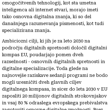
omogočitvenih tehnologij, kot sta umetna
inteligenca ali internet stvari, morajo imeti
tako osnovna digitalna znanja, ki so del
današnjega razumevanja pismenosti, kot tudi
specializirana znanja.
Ambiciozni cilji, ki jih je za leto 2030 na
področju digitalnih spretnosti določil digitalni
kompas EU, poudarjajo pomen dveh
razsežnosti - osnovnih digitalnih spretnosti in
digitalne specializacije. Toda glede na
najnovejše raziskave sedanji programi ne bodo
mogli uresničiti dveh glavnih ciljev
digitalnega kompasa, in sicer do leta 2030 v EU
zaposliti 20 milijonov digitalnih strokovnjakov
in vsaj 80 % odraslega evropskega prebivalstva
zagotoviti osnovne digitalne zmožnosti. Brez