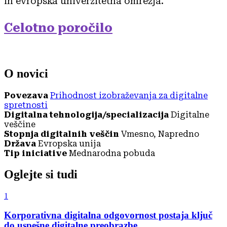
in evropska univerzitetna omrežja.
Celotno poročilo
O novici
Povezava
Prihodnost izobraževanja za digitalne
spretnosti
Digitalna tehnologija/specializacija
Digitalne
veščine
Stopnja digitalnih veščin
Vmesno, Napredno
Država
Evropska unija
Tip iniciative
Mednarodna pobuda
Oglejte si tudi
1
Korporativna digitalna odgovornost postaja ključ
do uspešne digitalne preobrazbe