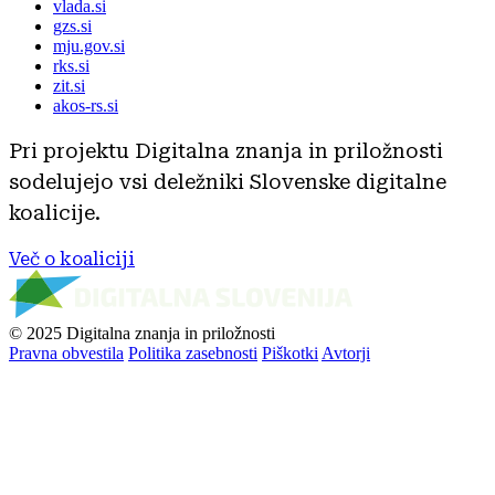
vlada.si
gzs.si
mju.gov.si
rks.si
zit.si
akos-rs.si
Pri projektu Digitalna znanja in priložnosti
sodelujejo vsi deležniki Slovenske digitalne
koalicije.
Več o koaliciji
© 2025 Digitalna znanja in priložnosti
Pravna obvestila
Politika zasebnosti
Piškotki
Avtorji