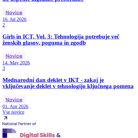
Novice
16. Jul 2026
2
Girls in ICT, Vol. 3: Tehnologija potrebuje več
ženskih glasov, poguma in zgodb
Novice
14. May 2026
3
Mednarodni dan deklet v IKT - zakaj je
vključevanje deklet v tehnologijo ključnega pomena
Novice
01. Apr 2026
Vse novice