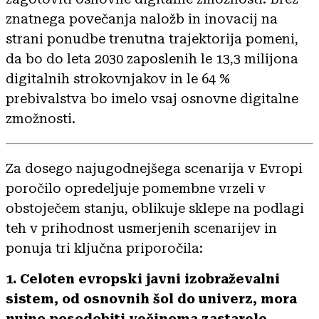
znatnega povečanja naložb in inovacij na
strani ponudbe trenutna trajektorija pomeni,
da bo do leta 2030 zaposlenih le 13,3 milijona
digitalnih strokovnjakov in le 64 %
prebivalstva bo imelo vsaj osnovne digitalne
zmožnosti.
Za dosego najugodnejšega scenarija v Evropi
poročilo opredeljuje pomembne vrzeli v
obstoječem stanju, oblikuje sklepe na podlagi
teh v prihodnost usmerjenih scenarijev in
ponuja tri ključna priporočila:
1. Celoten evropski javni izobraževalni
sistem, od osnovnih šol do univerz, mora
nujno posodobiti večinoma zastarele