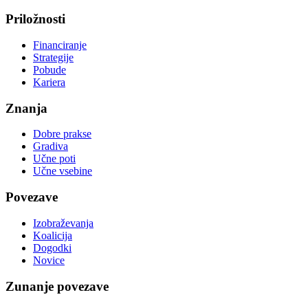
Priložnosti
Financiranje
Strategije
Pobude
Kariera
Znanja
Dobre prakse
Gradiva
Učne poti
Učne vsebine
Povezave
Izobraževanja
Koalicija
Dogodki
Novice
Zunanje povezave