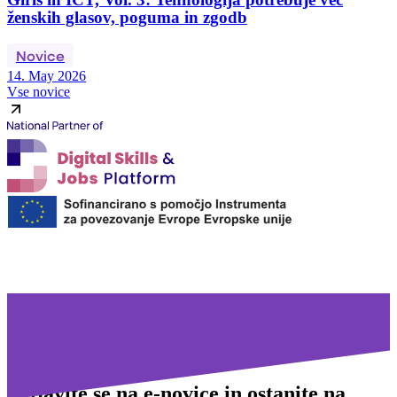
ženskih glasov, poguma in zgodb
Novice
14. May 2026
Vse novice
Prijavite se na
e-novice in ostanite na