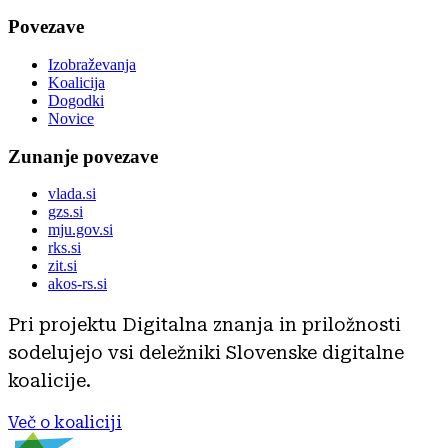
Povezave
Izobraževanja
Koalicija
Dogodki
Novice
Zunanje povezave
vlada.si
gzs.si
mju.gov.si
rks.si
zit.si
akos-rs.si
Pri projektu Digitalna znanja in priložnosti
sodelujejo vsi deležniki Slovenske digitalne
koalicije.
Več o koaliciji