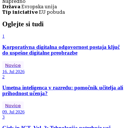
Napredno
Država
Evropska unija
Tip iniciative
EU pobuda
Oglejte si tudi
1
Korporativna digitalna odgovornost postaja ključ
do uspešne digitalne preobrazbe
Novice
16. Jul 2026
2
Umetna inteligenca v razredu: pomočnik učitelja ali
prihodnost učenja?
Novice
09. Jul 2026
3
Girls in ICT, Vol. 3: Tehnologija potrebuje več