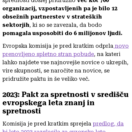
spretnosti doslej pridružilo
več kot 700
organizacij, vzpostavljenih pa je bilo 12
obsežnih partnerstev v strateških
sektorjih
, ki so se zavezala, da bodo
pomagala usposobiti do 6 milijonov ljudi.
Evropska komisija je pred kratkim odprla
novo
prenovljeno spletno stran pobude
, na kateri
lahko najdete vse najnovejše novice o ukrepih,
vire skupnosti, se naročite na novice, se
pridružite paktu in še veliko več.
2023: Pakt za spretnosti v središču
evropskega leta znanj in
spretnosti
Komisija je pred kratkim sprejela
predlog, da
bi leto 2023 razglasila za evropsko leto