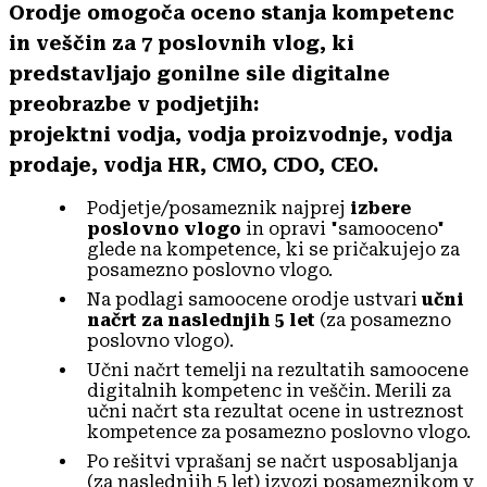
Oro
dje omogoča oceno stanja kompetenc
in veščin za 7 poslovnih vlog, ki
predstavljajo gonilne sile digitalne
preobrazbe v podjetjih:
projektni vodja, vodja proizvodnje, vodja
prodaje, vodja HR, CMO, CDO, CEO.
Podjetje/posameznik najprej
izbere
poslovno vlogo
in opravi "samooceno"
glede na kompetence, ki se pričakujejo za
posamezno poslovno vlogo.
Na podlagi samoocene orodje ustvari
učni
načrt za naslednjih 5 let
(za posamezno
poslovno vlogo).
Učni načrt temelji na rezultatih samoocene
digitalnih kompetenc in veščin. Merili za
učni načrt sta rezultat ocene in ustreznost
kompetence za posamezno poslovno vlogo.
Po rešitvi vprašanj se načrt usposabljanja
(za naslednjih 5 let) izvozi posameznikom v