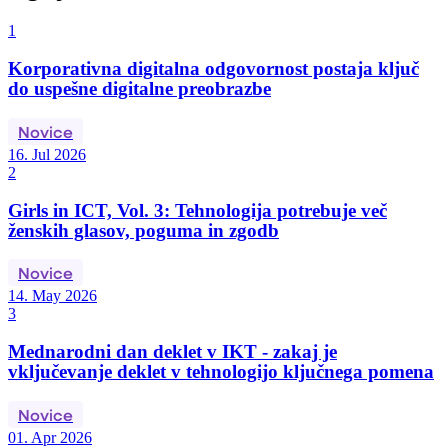
1
Korporativna digitalna odgovornost postaja ključ
do uspešne digitalne preobrazbe
Novice
16. Jul 2026
2
Girls in ICT, Vol. 3: Tehnologija potrebuje več
ženskih glasov, poguma in zgodb
Novice
14. May 2026
3
Mednarodni dan deklet v IKT - zakaj je
vključevanje deklet v tehnologijo ključnega pomena
Novice
01. Apr 2026