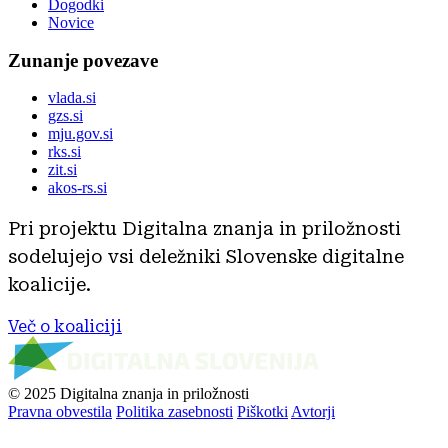
Dogodki
Novice
Zunanje povezave
vlada.si
gzs.si
mju.gov.si
rks.si
zit.si
akos-rs.si
Pri projektu Digitalna znanja in priložnosti
sodelujejo vsi deležniki Slovenske digitalne
koalicije.
Več o koaliciji
© 2025 Digitalna znanja in priložnosti
Pravna obvestila
Politika zasebnosti
Piškotki
Avtorji