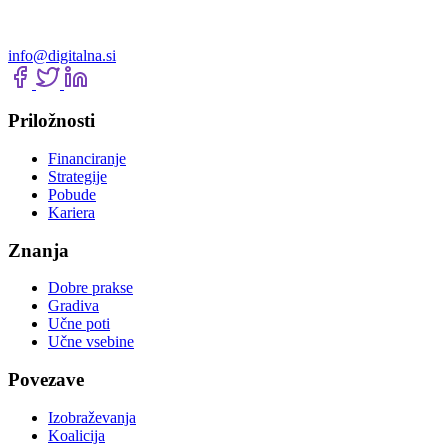
info@digitalna.si
Priložnosti
Financiranje
Strategije
Pobude
Kariera
Znanja
Dobre prakse
Gradiva
Učne poti
Učne vsebine
Povezave
Izobraževanja
Koalicija