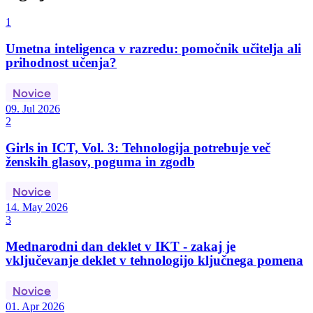
1
Umetna inteligenca v razredu: pomočnik učitelja ali
prihodnost učenja?
Novice
09. Jul 2026
2
Girls in ICT, Vol. 3: Tehnologija potrebuje več
ženskih glasov, poguma in zgodb
Novice
14. May 2026
3
Mednarodni dan deklet v IKT - zakaj je
vključevanje deklet v tehnologijo ključnega pomena
Novice
01. Apr 2026