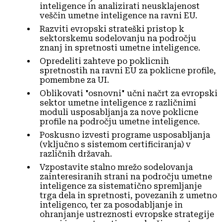
inteligence in analizirati neusklajenost
veščin umetne inteligence na ravni EU.
Razviti evropski strateški pristop k
sektorskemu sodelovanju na področju
znanj in spretnosti umetne inteligence.
Opredeliti zahteve po poklicnih
spretnostih na ravni EU za poklicne profile,
pomembne za UI.
Oblikovati "osnovni" učni načrt za evropski
sektor umetne inteligence z različnimi
moduli usposabljanja za nove poklicne
profile na področju umetne inteligence.
Poskusno izvesti programe usposabljanja
(vključno s sistemom certificiranja) v
različnih državah.
Vzpostavite stalno mrežo sodelovanja
zainteresiranih strani na področju umetne
inteligence za sistematično spremljanje
trga dela in spretnosti, povezanih z umetno
inteligenco, ter za posodabljanje in
ohranjanje ustreznosti evropske strategije