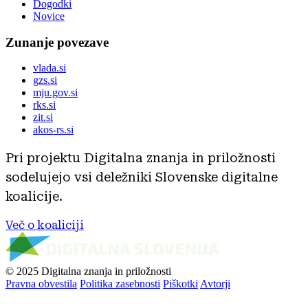
Dogodki
Novice
Zunanje povezave
vlada.si
gzs.si
mju.gov.si
rks.si
zit.si
akos-rs.si
Pri projektu Digitalna znanja in priložnosti
sodelujejo vsi deležniki Slovenske digitalne
koalicije.
Več o koaliciji
© 2025 Digitalna znanja in priložnosti
Pravna obvestila
Politika zasebnosti
Piškotki
Avtorji