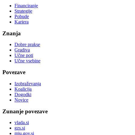
Financiranje
Strategije
Pobude
Kariera
Znanja
Dobre prakse
Gradiva
Učne poti
Učne vsebine
Povezave
Izobraževanja
Koalicija
Dogodki
Novice
Zunanje povezave
vlada.si
gzs.si
mju.gov.si