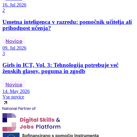
16. Jul 2026
2
Umetna inteligenca v razredu: pomočnik učitelja ali
prihodnost učenja?
Novice
09. Jul 2026
3
Girls in ICT, Vol. 3: Tehnologija potrebuje več
ženskih glasov, poguma in zgodb
Novice
14. May 2026
Vse novice