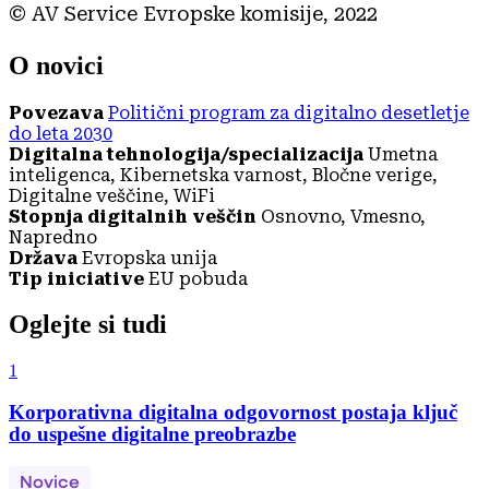
© AV Service Evropske komisije, 2022
O novici
Povezava
Politični program za digitalno desetletje
do leta 2030
Digitalna tehnologija/specializacija
Umetna
inteligenca, Kibernetska varnost, Bločne verige,
Digitalne veščine, WiFi
Stopnja digitalnih veščin
Osnovno, Vmesno,
Napredno
Država
Evropska unija
Tip iniciative
EU pobuda
Oglejte si tudi
1
Korporativna digitalna odgovornost postaja ključ
do uspešne digitalne preobrazbe
Novice