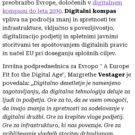
preobrazbo Evrope, določenih v
digitalnem
kompasu do leta 2030
.
Digitalni kompas
vpliva na področja znanj in spretnosti ter
infrastrukture, vključno s povezljivostjo,
digitalizacijo podjetij in spletnimi javnimi
storitvami ter spoštovanjem digitalnih pravic
in načel EU pri doseganju splošnih ciljev.
Izvršna podpredsednica za Evropo '' A Europe
Fit for the Digital Age'', Margrethe
Vestager
je
povedala:
„Digitalno desetletje je namenjeno
zagotavljanju, da digitalna tehnologija deluje za
ljudi in podjetja. Gre za to, da se vsem omogoči,
da imajo znanja in spretnosti za sodelovanje v
digitalni družbi. Gre za krepitev vloge podjetij.
Gre za infrastrukturo, ki nas povezuje. Gre za
približevanje vladnih storitev državljanom.