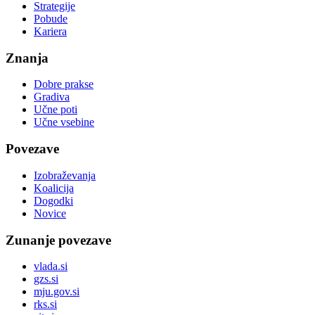
Strategije
Pobude
Kariera
Znanja
Dobre prakse
Gradiva
Učne poti
Učne vsebine
Povezave
Izobraževanja
Koalicija
Dogodki
Novice
Zunanje povezave
vlada.si
gzs.si
mju.gov.si
rks.si