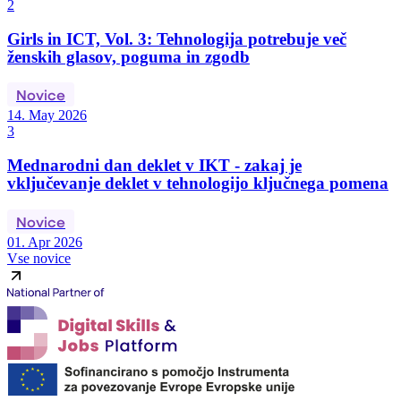
2
Girls in ICT, Vol. 3: Tehnologija potrebuje več
ženskih glasov, poguma in zgodb
Novice
14. May 2026
3
Mednarodni dan deklet v IKT - zakaj je
vključevanje deklet v tehnologijo ključnega pomena
Novice
01. Apr 2026
Vse novice