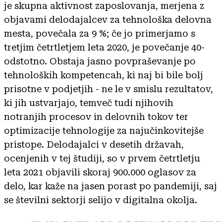
je skupna aktivnost zaposlovanja, merjena z
objavami delodajalcev za tehnološka delovna
mesta, povečala za 9 %; če jo primerjamo s
tretjim četrtletjem leta 2020, je povečanje 40-
odstotno. Obstaja jasno povpraševanje po
tehnoloških kompetencah, ki naj bi bile bolj
prisotne v podjetjih - ne le v smislu rezultatov,
ki jih ustvarjajo, temveč tudi njihovih
notranjih procesov in delovnih tokov ter
optimizacije tehnologije za najučinkovitejše
pristope. Delodajalci v desetih državah,
ocenjenih v tej študiji, so v prvem četrtletju
leta 2021 objavili skoraj 900.000 oglasov za
delo, kar kaže na jasen porast po pandemiji, saj
se številni sektorji selijo v digitalna okolja.