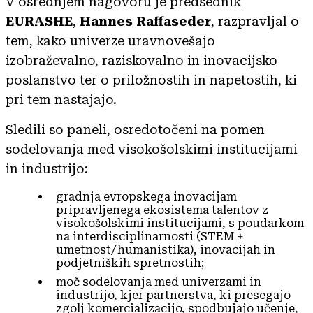
V osrednjem nagovoru je predsednik
EURASHE
,
Hannes Raffaseder
, razpravljal o
tem, kako univerze uravnovešajo
izobraževalno, raziskovalno in inovacijsko
poslanstvo ter o priložnostih in napetostih, ki
pri tem nastajajo.
Sledili so paneli, osredotočeni na pomen
sodelovanja med visokošolskimi institucijami
in industrijo:
gradnja evropskega inovacijam
pripravljenega ekosistema talentov z
visokošolskimi institucijami, s poudarkom
na interdisciplinarnosti (STEM +
umetnost/humanistika), inovacijah in
podjetniških spretnostih;
moč sodelovanja med univerzami in
industrijo, kjer partnerstva, ki presegajo
zgolj komercializacijo, spodbujajo učenje,