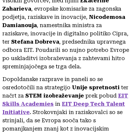
visokih govorcev, med njimi
Ekaterine
Zaharieva
, evropske komisarke za zagonska
podjetja, raziskave in inovacije,
Nicodemosa
Damianouja
, namestnika ministra za
raziskave, inovacije in digitalno politiko Cipra,
ter
Stefana Dobreva
, predsednika upravnega
odbora EIT. Poudarili so nujno potrebo Evrope
po uskladitvi izobraževanja z zahtevami hitro
spreminjajočega se trga dela.
Dopoldanske razprave in paneli so se
osredotočili na strategijo
Unije spretnosti
ter
načrt za
STEM izobraževanje
prek pobud
EIT
Skills Academies
in
EIT Deep Tech Talent
Initiative
. Strokovnjaki in raziskovalci so se
strinjali, da se Evropa sooča tako s
pomanjkanjem znanj kot z inovacijskim