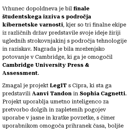
Vrhunec dopoldneva je bil
finale
študentskega izziva s področja
kibernetske varnosti
, kjer so tri finalne ekipe
iz različnih držav predstavile svoje ideje žiriji
uglednih strokovnjakinj s področja tehnologije
in raziskav. Nagrada je bila mreženjsko
potovanje v Cambridge, ki ga je omogočil
Cambridge University Press &
Assessment
.
Zmagal je projekt
LegIT
s Cipra, ki sta ga
predstavili
Aanvi Tandon
in
Sophia Cagnetti
.
Projekt uporablja umetno inteligenco za
pretvorbo dolgih in zapletenih pogojev
uporabe v jasne in kratke povzetke, s čimer
uporabnikom omogoča prihranek časa, boljše