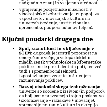
nadgradnjo znanj in vzajemno vrednost;
vgrajevanje podjetniške miselnosti v
visokošolsko izobraževanje ter pogoji za
vzpostavitev inovacijske kulture na
univerzah (vodenje, institucionalne
spremembe, podpora ustanoviteljem).
Ključni poudarki drugega dne
Spol, raznolikost in vključevanje v
STEM:
dogodek je izostril pozornost na
omogočanje večjega vstopa deklet in
mladih žensk v tehnološke in kibernetske
poklice – ne le prek talentnih poti, temveč
tudi s spremembo miselnosti,
izpostavljanjem vzornic in širjenjem
razumevanja poklicev.
Razvoj visokošolskega izobraževanja:
univerze so soočene z izzivom (in podporo),
da bolj jasno prevzamejo trojno poslanstvo
(izobraževanje + raziskave + inovacije),
spremenijo notranjo kulturo in okrepijo