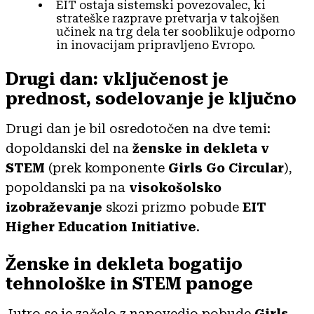
EIT ostaja sistemski povezovalec, ki
strateške razprave pretvarja v takojšen
učinek na trg dela ter sooblikuje odporno
in inovacijam pripravljeno Evropo.
Drugi dan: vključenost je
prednost, sodelovanje je ključno
Drugi dan je bil osredotočen na dve temi:
dopoldanski del na
ženske in dekleta v
STEM
(prek komponente
Girls Go Circular
),
popoldanski pa na
visokošolsko
izobraževanje
skozi prizmo pobude
EIT
Higher Education Initiative
.
Ženske in dekleta bogatijo
tehnološke in STEM panoge
Jutro se je začelo z napovedjo pobude
Girls