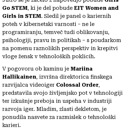
Go STEM
, ki je del pobude
EIT Women and
Girls in STEM
. Sledil je panel o kariernih
poteh v kibernetski varnosti – ne le
programiranju, temveč tudi oblikovanju,
psihologiji, pravu in politikah – s poudarkom
na pomenu raznolikih perspektiv in krepitvi
vloge žensk v tehnoloških poklicih.
V pogovoru ob kaminu je
Mariina
Hallikainen
, izvršna direktorica finskega
razvijalca videoiger
Colossal Order
,
predstavila svojo življenjsko pot v tehnologiji
ter izkušnje preboja in uspeha v industriji
razvoja iger. Mladim, zlasti dekletom, je
ponudila nasvete za razmislek o tehnološki
karieri.