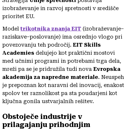
Strategija
Unije spretnosti
postavlja
izobraževanje in razvoj spretnosti v središče
prioritet EU.
Model
trikotnika znanja EIT
(izobraževanje–
raziskave–poslovanje) ima osrednjo vlogo pri
povezovanju teh področij.
EIT Skills
Academies
delujejo kot praktični mostovi
med učnimi programi in potrebami trga dela,
mreži pa se je pridružila tudi nova
Evropska
akademija za napredne materiale
. Neuspeh
je prepoznan kot naravni del inovacij, enakost
spolov ter raznolikost pa sta poudarjeni kot
ključna gonila ustvarjalnih rešitev.
Obstoječe industrije v
prilagajanju prihodnjim