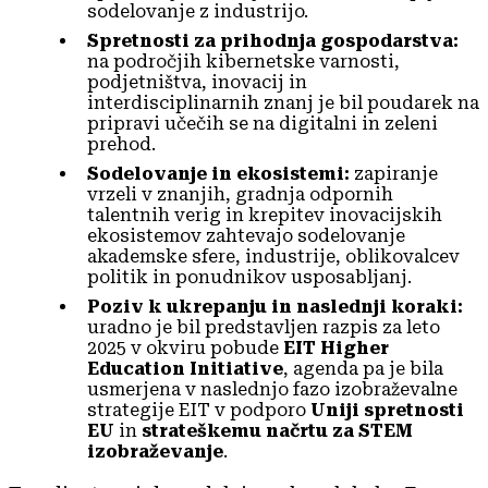
sodelovanje z industrijo.
Spretnosti za prihodnja gospodarstva:
na področjih kibernetske varnosti,
podjetništva, inovacij in
interdisciplinarnih znanj je bil poudarek na
pripravi učečih se na digitalni in zeleni
prehod.
Sodelovanje in ekosistemi:
zapiranje
vrzeli v znanjih, gradnja odpornih
talentnih verig in krepitev inovacijskih
ekosistemov zahtevajo sodelovanje
akademske sfere, industrije, oblikovalcev
politik in ponudnikov usposabljanj.
Poziv k ukrepanju in naslednji koraki:
uradno je bil predstavljen razpis za leto
2025 v okviru pobude
EIT Higher
Education Initiative
, agenda pa je bila
usmerjena v naslednjo fazo izobraževalne
strategije EIT v podporo
Uniji spretnosti
EU
in
strateškemu načrtu za STEM
izobraževanje
.