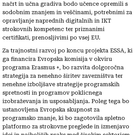
načrt in učna gradiva bodo učence opremili s
sodobnim znanjem in veščinami, potrebnimi za
opravljanje naprednih digitalnih in IKT
strokovnih kompetenc ter priznanimi
certifikati, prenosljivimi po vsej EU.
Za trajnostni razvoj po koncu projekta ESSA, ki
ga financira Evropska komisija v okviru
programa Erasmus +, bo razvita dolgoročna
strategija za nenehno širitev zavezništva ter
nenehne izboljšave strategije programskih
spretnosti in programov poklicnega
izobraževanja in usposabljanja. Poleg tega bo
ustanovljena Evropska skupnost za
programsko znanje, ki bo zagotovila spletno
platformo za strokovne preglede in izmenjavo
idej in najboljših praks med širokim sektorjem