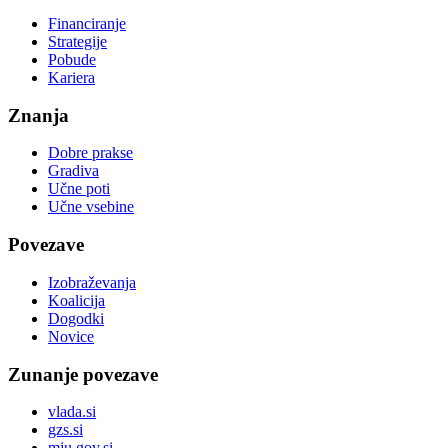
Financiranje
Strategije
Pobude
Kariera
Znanja
Dobre prakse
Gradiva
Učne poti
Učne vsebine
Povezave
Izobraževanja
Koalicija
Dogodki
Novice
Zunanje povezave
vlada.si
gzs.si
mju.gov.si