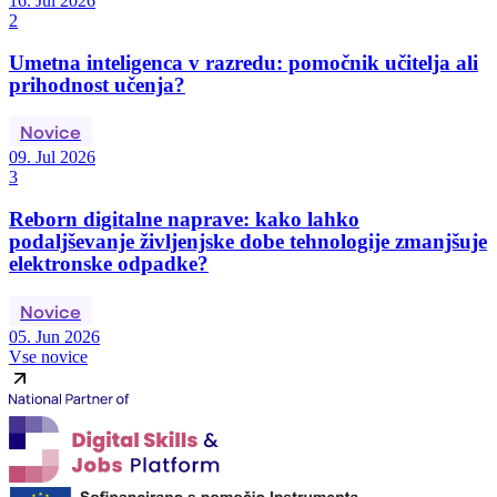
16. Jul 2026
2
Umetna inteligenca v razredu: pomočnik učitelja ali
prihodnost učenja?
Novice
09. Jul 2026
3
Reborn digitalne naprave: kako lahko
podaljševanje življenjske dobe tehnologije zmanjšuje
elektronske odpadke?
Novice
05. Jun 2026
Vse novice