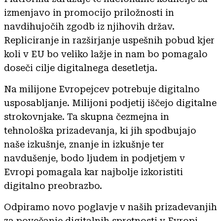
izmenjavo in promocijo priložnosti in
navdihujočih zgodb iz njihovih držav.
Repliciranje in razširjanje uspešnih pobud kjer
koli v EU bo veliko lažje in nam bo pomagalo
doseči cilje digitalnega desetletja.
Na milijone Evropejcev potrebuje digitalno
usposabljanje. Milijoni podjetij iščejo digitalne
strokovnjake. Ta skupna čezmejna in
tehnološka prizadevanja, ki jih spodbujajo
naše izkušnje, znanje in izkušnje ter
navdušenje, bodo ljudem in podjetjem v
Evropi pomagala kar najbolje izkoristiti
digitalno preobrazbo.
Odpiramo novo poglavje v naših prizadevanjih
za povečanje digitalnih spretnosti v Evropi.