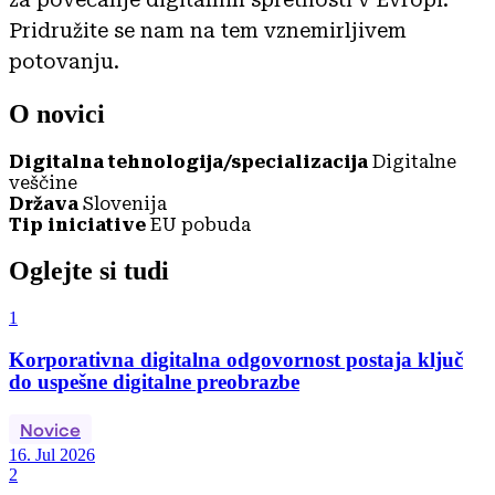
Pridružite se nam na tem vznemirljivem
potovanju.
O novici
Digitalna tehnologija/specializacija
Digitalne
veščine
Država
Slovenija
Tip iniciative
EU pobuda
Oglejte si tudi
1
Korporativna digitalna odgovornost postaja ključ
do uspešne digitalne preobrazbe
Novice
16. Jul 2026
2