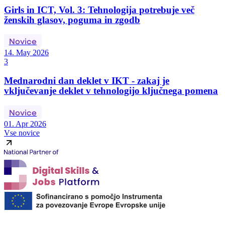
Girls in ICT, Vol. 3: Tehnologija potrebuje več
ženskih glasov, poguma in zgodb
Novice
14. May 2026
3
Mednarodni dan deklet v IKT - zakaj je
vključevanje deklet v tehnologijo ključnega pomena
Novice
01. Apr 2026
Vse novice