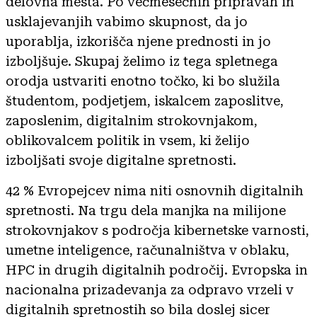
delovna mesta. Po večmesečnih pripravah in
usklajevanjih vabimo skupnost, da jo
uporablja, izkorišča njene prednosti in jo
izboljšuje. Skupaj želimo iz tega spletnega
orodja ustvariti enotno točko, ki bo služila
študentom, podjetjem, iskalcem zaposlitve,
zaposlenim, digitalnim strokovnjakom,
oblikovalcem politik in vsem, ki želijo
izboljšati svoje digitalne spretnosti.
42 % Evropejcev nima niti osnovnih digitalnih
spretnosti. Na trgu dela manjka na milijone
strokovnjakov s področja kibernetske varnosti,
umetne inteligence, računalništva v oblaku,
HPC in drugih digitalnih področij. Evropska in
nacionalna prizadevanja za odpravo vrzeli v
digitalnih spretnostih so bila doslej sicer