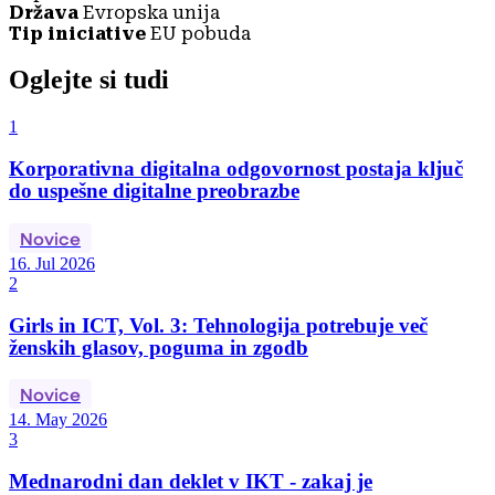
Država
Evropska unija
Tip iniciative
EU pobuda
Oglejte si tudi
1
Korporativna digitalna odgovornost postaja ključ
do uspešne digitalne preobrazbe
Novice
16. Jul 2026
2
Girls in ICT, Vol. 3: Tehnologija potrebuje več
ženskih glasov, poguma in zgodb
Novice
14. May 2026
3
Mednarodni dan deklet v IKT - zakaj je