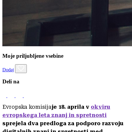
Moje priljubljene vsebine
Dodaj
Deli na
Evropska komisija
je 18. aprila v
okviru
evropskega leta znanj in spretnosti
sprejela dva predloga za podporo razvoju
digitalnih znanj in spretnosti med