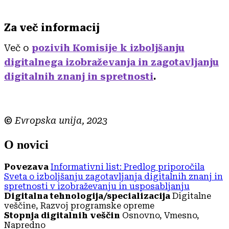
Za več informacij
Več o
pozivih Komisije k izboljšanju
digitalnega izobraževanja in zagotavljanju
digitalnih znanj in spretnosti
.
©
Evropska unija, 2023
O novici
Povezava
Informativni list: Predlog priporočila
Sveta o izboljšanju zagotavljanja digitalnih znanj in
spretnosti v izobraževanju in usposabljanju
Digitalna tehnologija/specializacija
Digitalne
veščine, Razvoj programske opreme
Stopnja digitalnih veščin
Osnovno, Vmesno,
Napredno