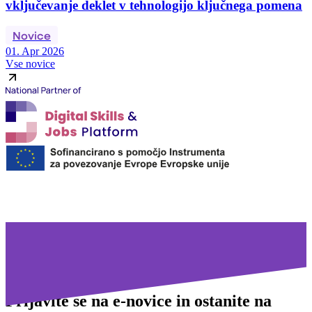
vključevanje deklet v tehnologijo ključnega pomena
Novice
01. Apr 2026
Vse novice
Prijavite se na
e-novice in ostanite na