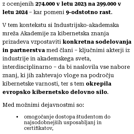
z ocenjenih
274.000 v letu 2023 na 299.000 v
letu 2024
– kar pomeni
9-odstotno rast
.
V tem kontekstu si Industrijsko-akademska
mreža Akademije za kibernetska znanja
prizadeva vzpostaviti
konkretna sodelovanja
in partnerstva
med člani – ključnimi akterji iz
industrije in akademskega sveta,
interdisciplinarno – da bi naslovila vse nabore
znanj, ki jih zahtevajo vloge na področju
kibernetske varnosti, ter s tem
okrepila
evropsko kibernetsko delovno silo
.
Med možnimi dejavnostmi so:
omogočanje dostopa študentom do
najsodobnejših usposabljanj in
certifikatov,