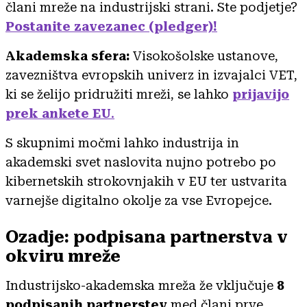
člani mreže na industrijski strani. Ste podjetje?
Postanite zavezanec (pledger)!
Akademska sfera:
Visokošolske ustanove,
zavezništva evropskih univerz in izvajalci VET,
ki se želijo pridružiti mreži, se lahko
prijavijo
prek ankete EU
.
S skupnimi močmi lahko industrija in
akademski svet naslovita nujno potrebo po
kibernetskih strokovnjakih v EU ter ustvarita
varnejše digitalno okolje za vse Evropejce.
Ozadje: podpisana partnerstva v
okviru mreže
Industrijsko-akademska mreža že vključuje
8
podpisanih partnerstev
med člani prve