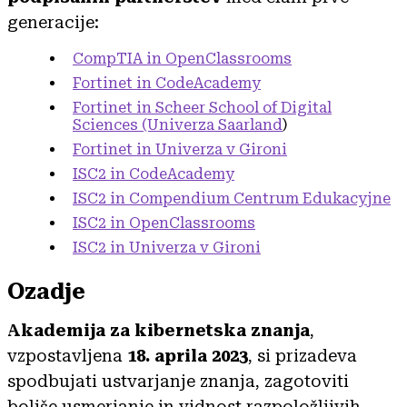
generacije:
CompTIA in OpenClassrooms
Fortinet in CodeAcademy
Fortinet in Scheer School of Digital
Sciences (Univerza Saarland
)
Fortinet in Univerza v Gironi
ISC2 in CodeAcademy
ISC2 in Compendium Centrum Edukacyjne
ISC2 in OpenClassrooms
ISC2 in Univerza v Gironi
Ozadje
Akademija za kibernetska znanja
,
vzpostavljena
18. aprila 2023
, si prizadeva
spodbujati ustvarjanje znanja, zagotoviti
boljše usmerjanje in vidnost razpoložljivih