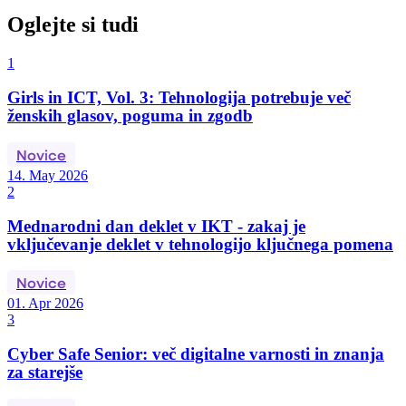
Oglejte si tudi
1
Girls in ICT, Vol. 3: Tehnologija potrebuje več
ženskih glasov, poguma in zgodb
Novice
14. May 2026
2
Mednarodni dan deklet v IKT - zakaj je
vključevanje deklet v tehnologijo ključnega pomena
Novice
01. Apr 2026
3
Cyber Safe Senior: več digitalne varnosti in znanja
za starejše