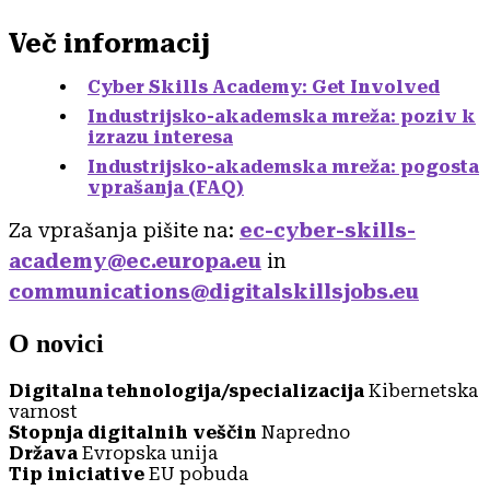
Več informacij
Cyber Skills Academy: Get Involved
Industrijsko-akademska mreža: poziv k
izrazu interesa
Industrijsko-akademska mreža: pogosta
vprašanja (FAQ)
Za vprašanja pišite na:
ec-cyber-skills-
academy@ec.europa.eu
in
communications@digitalskillsjobs.eu
O novici
Digitalna tehnologija/specializacija
Kibernetska
varnost
Stopnja digitalnih veščin
Napredno
Država
Evropska unija
Tip iniciative
EU pobuda