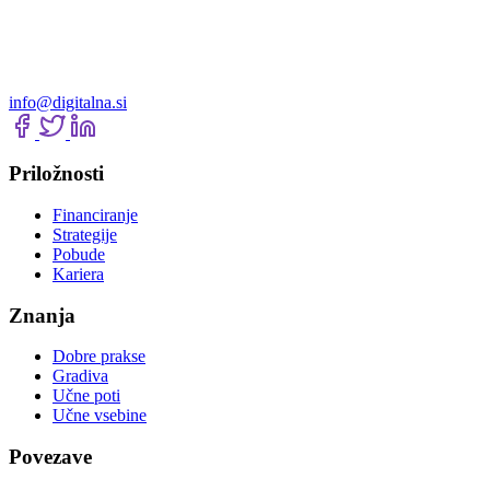
info@digitalna.si
Priložnosti
Financiranje
Strategije
Pobude
Kariera
Znanja
Dobre prakse
Gradiva
Učne poti
Učne vsebine
Povezave