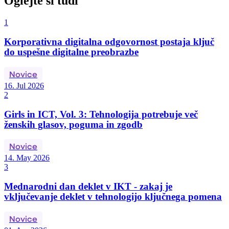
Oglejte si tudi
1
Korporativna digitalna odgovornost postaja ključ
do uspešne digitalne preobrazbe
Novice
16. Jul 2026
2
Girls in ICT, Vol. 3: Tehnologija potrebuje več
ženskih glasov, poguma in zgodb
Novice
14. May 2026
3
Mednarodni dan deklet v IKT - zakaj je
vključevanje deklet v tehnologijo ključnega pomena
Novice