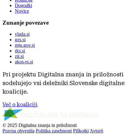
Dogodki
Novice
Zunanje povezave
vlada.si
gzs.si
mju.gov.si
rks.si
zit.si
akos-rs.si
Pri projektu Digitalna znanja in priložnosti
sodelujejo vsi deležniki Slovenske digitalne
koalicije.
Več o koaliciji
© 2025 Digitalna znanja in priložnosti
Pravna obvestila
Politika zasebnosti
Piškotki
Avtorji