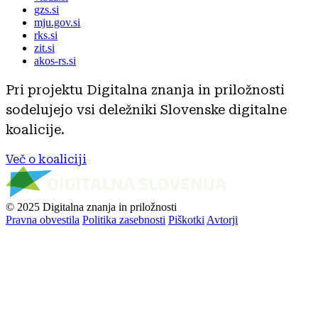
gzs.si
mju.gov.si
rks.si
zit.si
akos-rs.si
Pri projektu Digitalna znanja in priložnosti
sodelujejo vsi deležniki Slovenske digitalne
koalicije.
Več o koaliciji
© 2025 Digitalna znanja in priložnosti
Pravna obvestila
Politika zasebnosti
Piškotki
Avtorji