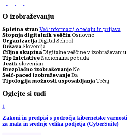
O izobraževanju
Spletna stran
Več informacij o tečaju in prijava
Stopnja digitalnih veščin
Osnovno
Organizacija
Digital School
Država
Slovenija
Ciljna skupina
Digitalne veščine v izobraževanju
Tip Iniciative
Nacionalna pobuda
Jezik
slovenian
Brezplačno izobraževanje
Ne
Self-paced izobraževanje
Da
Tipologija možnosti usposabljanja
Tečaj
Oglejte si tudi
1
Zakoni in predpisi s področja kibernetske varnosti
za mala in srednje velika podjetja (CyberSuite)