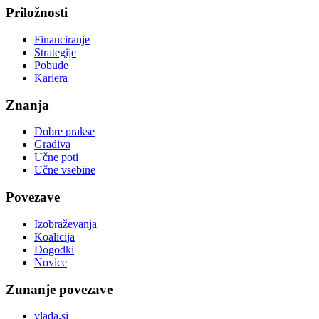
Priložnosti
Financiranje
Strategije
Pobude
Kariera
Znanja
Dobre prakse
Gradiva
Učne poti
Učne vsebine
Povezave
Izobraževanja
Koalicija
Dogodki
Novice
Zunanje povezave
vlada.si