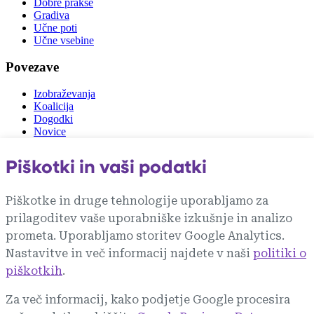
Dobre prakse
Gradiva
Učne poti
Učne vsebine
Povezave
Izobraževanja
Koalicija
Dogodki
Novice
Zunanje povezave
Piškotki in vaši podatki
vlada.si
gzs.si
Piškotke in druge tehnologije uporabljamo za
mju.gov.si
prilagoditev vaše uporabniške izkušnje in analizo
rks.si
zit.si
prometa. Uporabljamo storitev Google Analytics.
akos-rs.si
Nastavitve in več informacij najdete v naši
politiki o
piškotkih
.
Pri projektu Digitalna znanja in priložnosti
sodelujejo vsi deležniki Slovenske digitalne
Za več informacij, kako podjetje Google procesira