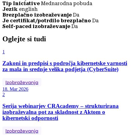
Tip Iniciative
Mednarodna pobuda
Jezik
english
Brezplačno izobraževanje
Da
Je certifikat/potrdilo brezplačno
Da
Self-paced izobraževanje
Da
Oglejte si tudi
1
Zakoni in predpisi s področja kibernetske varnosti
za mala in srednje velika podjetja (CyberSuite)
Izobraževanja
18. Mar 2026
2
Serija webinarjev CRAcademy – strukturirana
izobraževalna pot za skladnost z Aktom o
kibernetski odpornosti
Izobraževanja