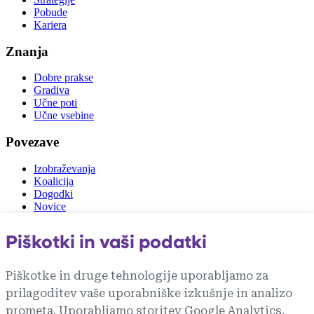
Pobude
Kariera
Znanja
Dobre prakse
Gradiva
Učne poti
Učne vsebine
Povezave
Izobraževanja
Koalicija
Dogodki
Novice
Zunanje povezave
Piškotki in vaši podatki
vlada.si
gzs.si
Piškotke in druge tehnologije uporabljamo za
mju.gov.si
prilagoditev vaše uporabniške izkušnje in analizo
rks.si
zit.si
prometa. Uporabljamo storitev Google Analytics.