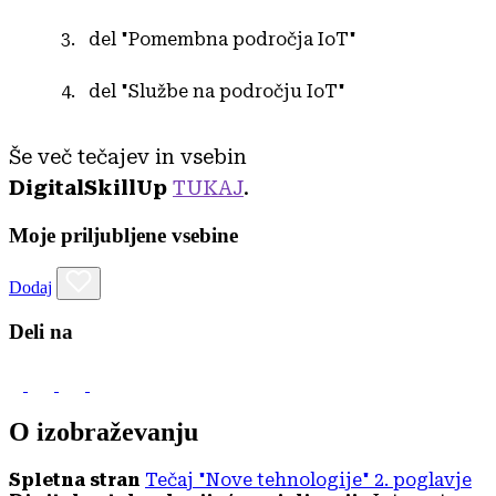
del "Pomembna področja IoT"
del "Službe na področju IoT"
Še več tečajev in vsebin
DigitalSkillUp
TUKAJ
.
Moje priljubljene vsebine
Dodaj
Deli na
O izobraževanju
Spletna stran
Tečaj "Nove tehnologije" 2. poglavje