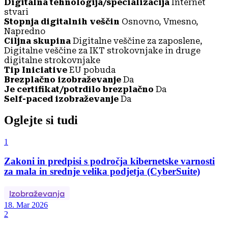
Digitalna tehnologija/specializacija
Internet
stvari
Stopnja digitalnih veščin
Osnovno, Vmesno,
Napredno
Ciljna skupina
Digitalne veščine za zaposlene,
Digitalne veščine za IKT strokovnjake in druge
digitalne strokovnjake
Tip Iniciative
EU pobuda
Brezplačno izobraževanje
Da
Je certifikat/potrdilo brezplačno
Da
Self-paced izobraževanje
Da
Oglejte si tudi
1
Zakoni in predpisi s področja kibernetske varnosti
za mala in srednje velika podjetja (CyberSuite)
Izobraževanja
18. Mar 2026
2