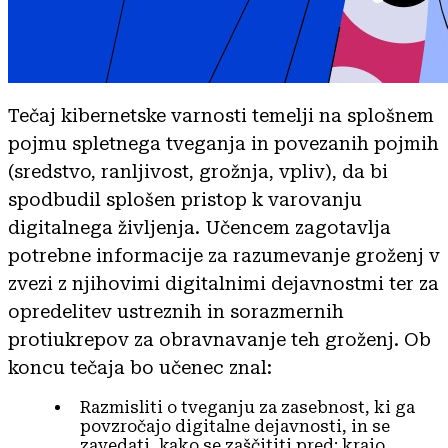
Tečaj kibernetske varnosti temelji na splošnem
pojmu spletnega tveganja in povezanih pojmih
(sredstvo, ranljivost, grožnja, vpliv), da bi
spodbudil splošen pristop k varovanju
digitalnega življenja. Učencem zagotavlja
potrebne informacije za razumevanje groženj v
zvezi z njihovimi digitalnimi dejavnostmi ter za
opredelitev ustreznih in sorazmernih
protiukrepov za obravnavanje teh groženj. Ob
koncu tečaja bo učenec znal:
Razmisliti o tveganju za zasebnost, ki ga
povzročajo digitalne dejavnosti, in se
zavedati, kako se zaščititi pred: krajo