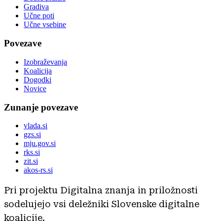
Gradiva
Učne poti
Učne vsebine
Povezave
Izobraževanja
Koalicija
Dogodki
Novice
Zunanje povezave
vlada.si
gzs.si
mju.gov.si
rks.si
zit.si
akos-rs.si
Pri projektu Digitalna znanja in priložnosti
sodelujejo vsi deležniki Slovenske digitalne
koalicije.