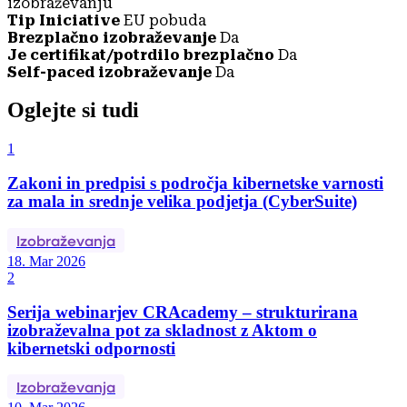
izobraževanju
Tip Iniciative
EU pobuda
Brezplačno izobraževanje
Da
Je certifikat/potrdilo brezplačno
Da
Self-paced izobraževanje
Da
Oglejte si tudi
1
Zakoni in predpisi s področja kibernetske varnosti
za mala in srednje velika podjetja (CyberSuite)
Izobraževanja
18. Mar 2026
2
Serija webinarjev CRAcademy – strukturirana
izobraževalna pot za skladnost z Aktom o
kibernetski odpornosti
Izobraževanja