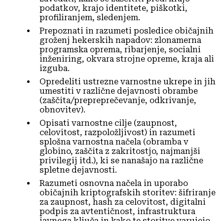
podatkov, krajo identitete, piškotki,
profiliranjem, sledenjem.
Prepoznati in razumeti posledice običajnih
groženj hekerskih napadov: zlonamerna
programska oprema, ribarjenje, socialni
inženiring, okvara strojne opreme, kraja ali
izguba.
Opredeliti ustrezne varnostne ukrepe in jih
umestiti v različne dejavnosti obrambe
(zaščita/prepreprečevanje, odkrivanje,
obnovitev).
Opisati varnostne cilje (zaupnost,
celovitost, razpoložljivost) in razumeti
splošna varnostna načela (obramba v
globino, zaščita z zakritostjo, najmanjši
privilegij itd.), ki se nanašajo na različne
spletne dejavnosti.
Razumeti osnovna načela in uporabo
običajnih kriptografskih storitev: šifriranje
za zaupnost, hash za celovitost, digitalni
podpis za avtentičnost, infrastruktura
javnega ključa in kako te storitve varujejo