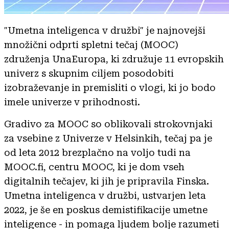
"Umetna inteligenca v družbi" je najnovejši
množični odprti spletni tečaj (MOOC)
združenja UnaEuropa, ki združuje 11 evropskih
univerz s skupnim ciljem posodobiti
izobraževanje in premisliti o vlogi, ki jo bodo
imele univerze v prihodnosti.
Gradivo za MOOC so oblikovali strokovnjaki
za vsebine z Univerze v Helsinkih, tečaj pa je
od leta 2012 brezplačno na voljo tudi na
MOOC.fi, centru MOOC, ki je dom vseh
digitalnih tečajev, ki jih je pripravila Finska.
Umetna inteligenca v družbi, ustvarjen leta
2022, je še en poskus demistifikacije umetne
inteligence - in pomaga ljudem bolje razumeti