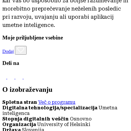
kar vas bo usposobilo za boljše razumevanje in
morebitno preprečevanje neželenih posledic
pri razvoju, uvajanju ali uporabi aplikacij
umetne inteligence.
Moje priljubljene vsebine
Dodaj
Deli na
O izobraževanju
Spletna stran
Več o programu
Digitalna tehnologija/specializacija
Umetna
inteligenca
Stopnja digitalnih veščin
Osnovno
Organizacija
University of Helsinki
Država
Slovenija