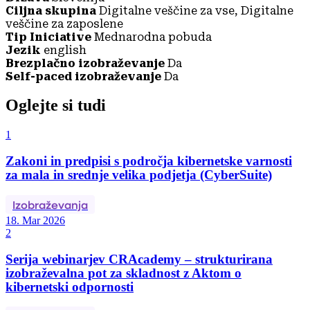
Ciljna skupina
Digitalne veščine za vse, Digitalne
veščine za zaposlene
Tip Iniciative
Mednarodna pobuda
Jezik
english
Brezplačno izobraževanje
Da
Self-paced izobraževanje
Da
Oglejte si tudi
1
Zakoni in predpisi s področja kibernetske varnosti
za mala in srednje velika podjetja (CyberSuite)
Izobraževanja
18. Mar 2026
2
Serija webinarjev CRAcademy – strukturirana
izobraževalna pot za skladnost z Aktom o
kibernetski odpornosti